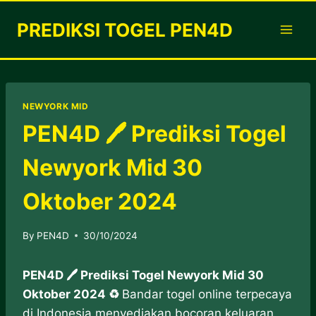
Skip
PREDIKSI TOGEL PEN4D
to
content
NEWYORK MID
PEN4D 🖊 Prediksi Togel
Newyork Mid 30
Oktober 2024
By
PEN4D
30/10/2024
PEN4D 🖊 Prediksi Togel Newyork Mid 30
Oktober 2024 ♻️
Bandar togel online terpecaya
di Indonesia menyediakan bocoran keluaran