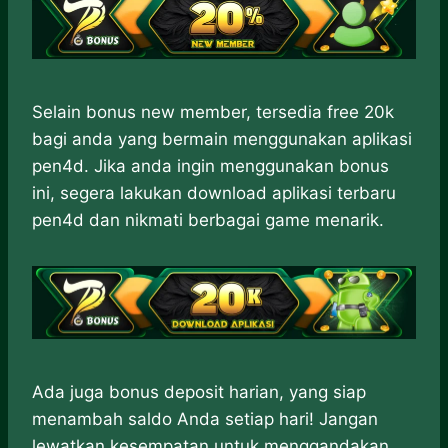
Selain bonus new member, tersedia free 20k
bagi anda yang bermain menggunakan aplikasi
pen4d. Jika anda ingin menggunakan bonus
ini, segera lakukan download aplikasi terbaru
pen4d dan nikmati berbagai game menarik.
Ada juga bonus deposit harian, yang siap
menambah saldo Anda setiap hari! Jangan
lewatkan kesempatan untuk menggandakan