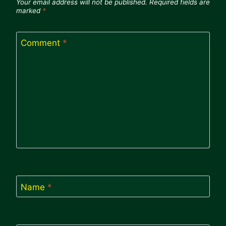
Your email address will not be published.
Required fields are
marked
*
Comment
*
Name
*