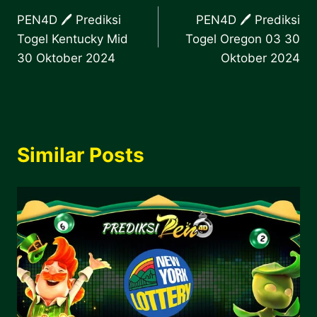
PEN4D 🖊 Prediksi
PEN4D 🖊 Prediksi
navigation
Togel Kentucky Mid
Togel Oregon 03 30
30 Oktober 2024
Oktober 2024
Similar Posts