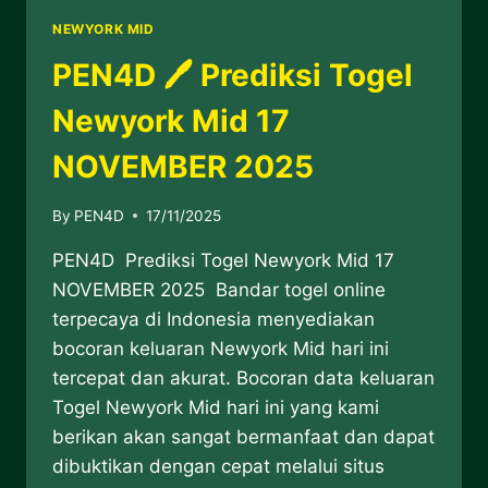
NEWYORK MID
PEN4D 🖊 Prediksi Togel
Newyork Mid 17
NOVEMBER 2025
By
PEN4D
17/11/2025
PEN4D Prediksi Togel Newyork Mid 17
NOVEMBER 2025 Bandar togel online
terpecaya di Indonesia menyediakan
bocoran keluaran Newyork Mid hari ini
tercepat dan akurat. Bocoran data keluaran
Togel Newyork Mid hari ini yang kami
berikan akan sangat bermanfaat dan dapat
dibuktikan dengan cepat melalui situs