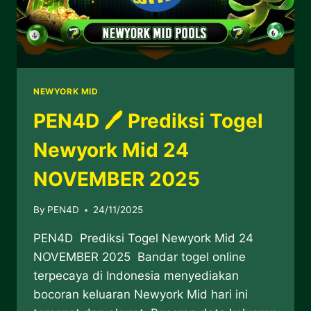
NEWYORK MID
PEN4D 🖊 Prediksi Togel
Newyork Mid 24
NOVEMBER 2025
By
PEN4D
24/11/2025
PEN4D Prediksi Togel Newyork Mid 24
NOVEMBER 2025 Bandar togel online
terpecaya di Indonesia menyediakan
bocoran keluaran Newyork Mid hari ini