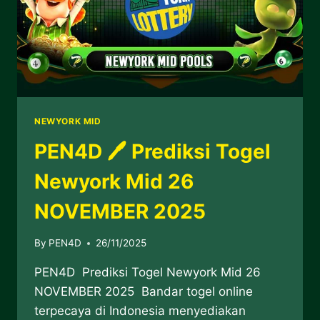
NEWYORK MID
PEN4D 🖊 Prediksi Togel
Newyork Mid 26
NOVEMBER 2025
By
PEN4D
26/11/2025
PEN4D Prediksi Togel Newyork Mid 26
NOVEMBER 2025 Bandar togel online
terpecaya di Indonesia menyediakan