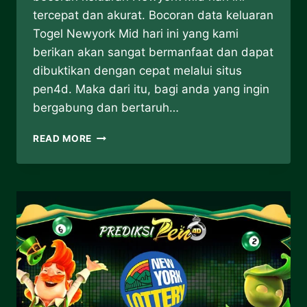
tercepat dan akurat. Bocoran data keluaran
Togel Newyork Mid hari ini yang kami
berikan akan sangat bermanfaat dan dapat
dibuktikan dengan cepat melalui situs
pen4d. Maka dari itu, bagi anda yang ingin
bergabung dan bertaruh…
PEN4D
READ MORE
🖊
PREDIKSI
TOGEL
NEWYORK
MID
25
NOVEMBER
2025