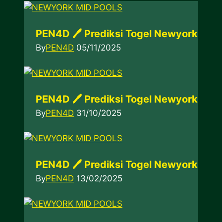
PEN4D 🖊 Prediksi Togel Newyork M
By
PEN4D
05/11/2025
PEN4D 🖊 Prediksi Togel Newyork Mi
By
PEN4D
31/10/2025
PEN4D 🖊 Prediksi Togel Newyork Mid
By
PEN4D
13/02/2025