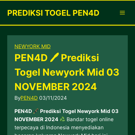
Skip
PREDIKSI TOGEL PEN4D
to
content
NEWYORK MID
PEN4D 🖊 Prediksi
Togel Newyork Mid 03
NOVEMBER 2024
By
PEN4D
03/11/2024
PEN4D
Prediksi Togel Newyork Mid 03
NOVEMBER 2024
Bandar togel online
terpecaya di Indonesia menyediakan