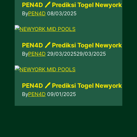
PEN4D 🖊 Prediksi Togel Newyork Mi
By
PEN4D
08/03/2025
PEN4D 🖊 Prediksi Togel Newyork Mi
By
PEN4D
29/03/2025
29/03/2025
PEN4D 🖊 Prediksi Togel Newyork Mi
By
PEN4D
09/01/2025