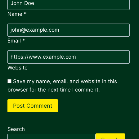
Name
*
Email
*
Website
Save my name, email, and website in this
browser for the next time I comment.
Search