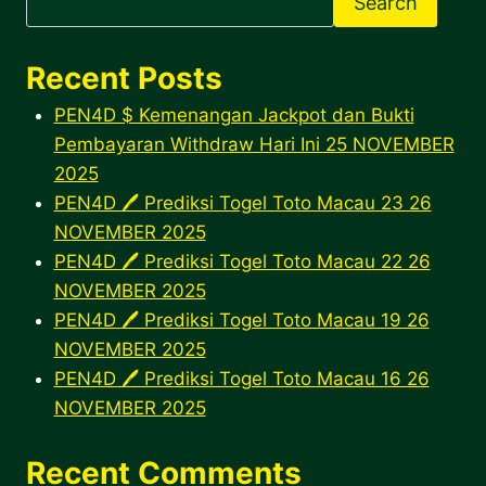
Search
Recent Posts
PEN4D $ Kemenangan Jackpot dan Bukti
Pembayaran Withdraw Hari Ini 25 NOVEMBER
2025
PEN4D 🖊 Prediksi Togel Toto Macau 23 26
NOVEMBER 2025
PEN4D 🖊 Prediksi Togel Toto Macau 22 26
NOVEMBER 2025
PEN4D 🖊 Prediksi Togel Toto Macau 19 26
NOVEMBER 2025
PEN4D 🖊 Prediksi Togel Toto Macau 16 26
NOVEMBER 2025
Recent Comments