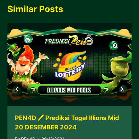
Similar Posts
PEN4D 🖊 Prediksi Togel Illions Mid
20 DESEMBER 2024