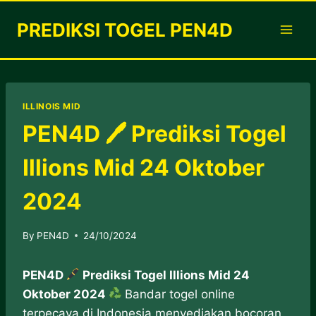
Skip
PREDIKSI TOGEL PEN4D
to
content
ILLINOIS MID
PEN4D 🖊 Prediksi Togel
Illions Mid 24 Oktober
2024
By
PEN4D
24/10/2024
PEN4D
Prediksi Togel Illions Mid 24
Oktober 2024
Bandar togel online
terpecaya di Indonesia menyediakan bocoran