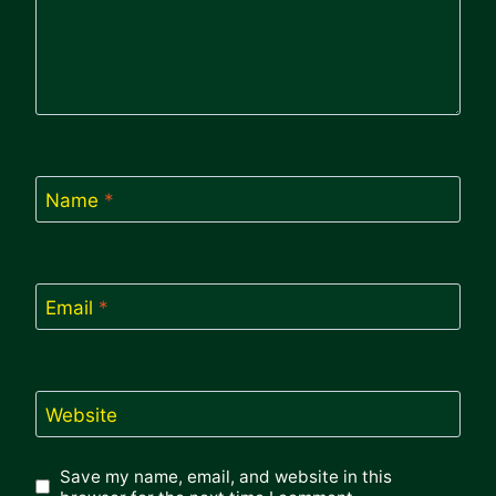
Name
*
Email
*
Website
Save my name, email, and website in this