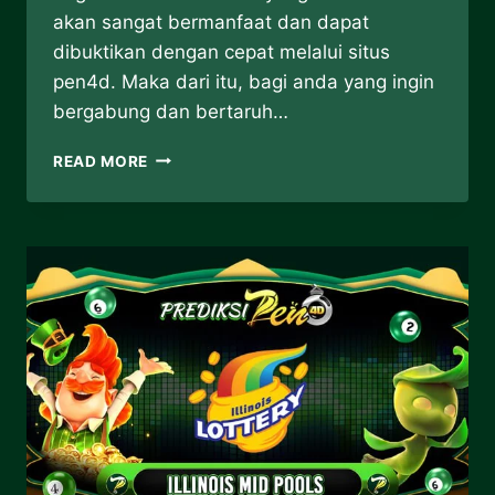
akan sangat bermanfaat dan dapat
dibuktikan dengan cepat melalui situs
pen4d. Maka dari itu, bagi anda yang ingin
bergabung dan bertaruh…
PEN4D
READ MORE
🖊
PREDIKSI
TOGEL
ILLIONS
MID
22
NOVEMBER
2025