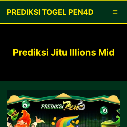
Skip
PREDIKSI TOGEL PEN4D
to
content
Prediksi Jitu Illions Mid