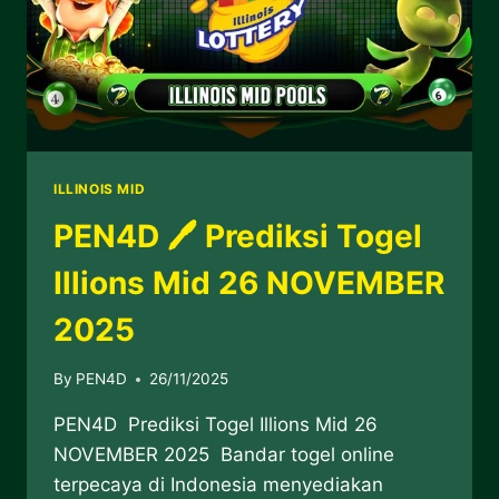
ILLINOIS MID
PEN4D 🖊 Prediksi Togel
Illions Mid 26 NOVEMBER
2025
By
PEN4D
26/11/2025
PEN4D Prediksi Togel Illions Mid 26
NOVEMBER 2025 Bandar togel online
terpecaya di Indonesia menyediakan