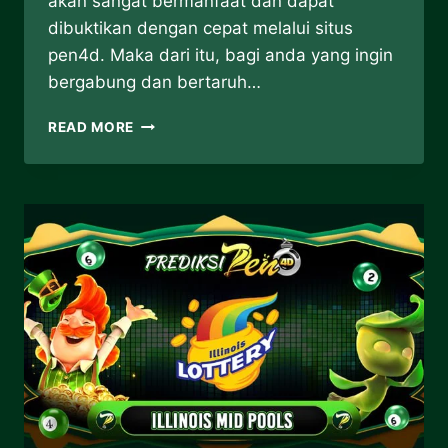
akan sangat bermanfaat dan dapat
dibuktikan dengan cepat melalui situs
pen4d. Maka dari itu, bagi anda yang ingin
bergabung dan bertaruh…
PEN4D
READ MORE
🖊
PREDIKSI
TOGEL
ILLIONS
MID
21
NOVEMBER
2025