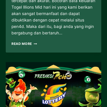
tercepat dan akurat. Bocoran data keluaran
Togel Illions Mid hari ini yang kami berikan
akan sangat bermanfaat dan dapat
dibuktikan dengan cepat melalui situs
pen4d. Maka dari itu, bagi anda yang ingin
bergabung dan bertaruh…
PEN4D
READ MORE
🖊
PREDIKSI
TOGEL
ILLIONS
MID
24
NOVEMBER
2025