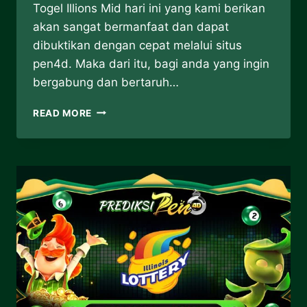
Togel Illions Mid hari ini yang kami berikan
akan sangat bermanfaat dan dapat
dibuktikan dengan cepat melalui situs
pen4d. Maka dari itu, bagi anda yang ingin
bergabung dan bertaruh…
PEN4D
READ MORE
🖊
PREDIKSI
TOGEL
ILLIONS
MID
23
NOVEMBER
2025