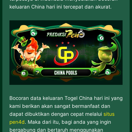
keluaran China hari ini tercepat dan akurat.
Bocoran data keluaran Togel China hari ini yang
kami berikan akan sangat bermanfaat dan
dapat dibuktikan dengan cepat melalui
situs
pen4d
. Maka dari itu, bagi anda yang ingin
bergabung dan bertaruh menggunakan