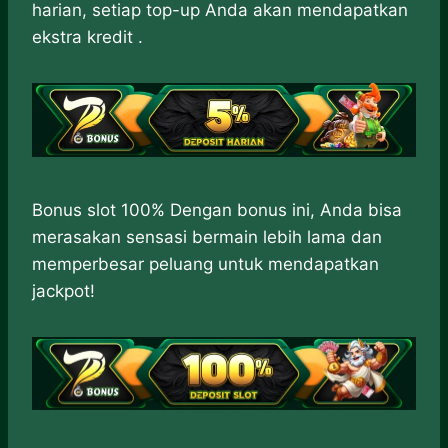
harian, setiap top-up Anda akan mendapatkan
ekstra kredit .
Bonus slot 100% Dengan bonus ini, Anda bisa
merasakan sensasi bermain lebih lama dan
memperbesar peluang untuk mendapatkan
jackpot!