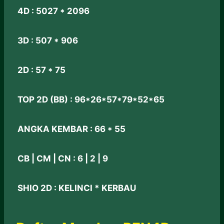
4D : 5027 * 2096
3D : 507 * 906
2D : 57 * 75
TOP 2D (BB) : 96*26*57*79*52*65
ANGKA KEMBAR : 66 * 55
CB | CM | CN : 6 | 2 | 9
SHIO 2D : KELINCI * KERBAU