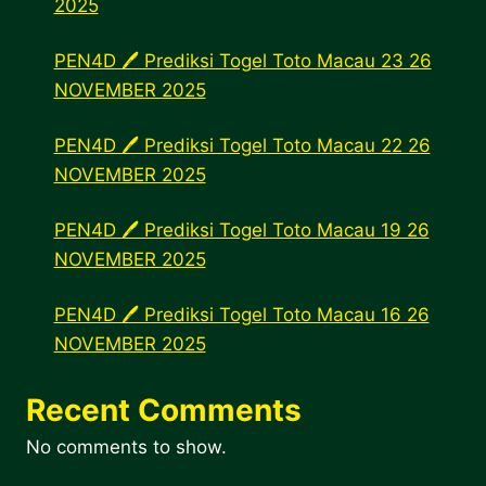
2025
PEN4D 🖊 Prediksi Togel Toto Macau 23 26
NOVEMBER 2025
PEN4D 🖊 Prediksi Togel Toto Macau 22 26
NOVEMBER 2025
PEN4D 🖊 Prediksi Togel Toto Macau 19 26
NOVEMBER 2025
PEN4D 🖊 Prediksi Togel Toto Macau 16 26
NOVEMBER 2025
Recent Comments
No comments to show.