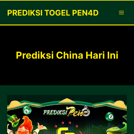
Skip
PREDIKSI TOGEL PEN4D
to
content
Prediksi China Hari Ini