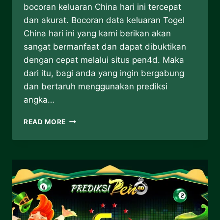
bocoran keluaran China hari ini tercepat
dan akurat. Bocoran data keluaran Togel
China hari ini yang kami berikan akan
sangat bermanfaat dan dapat dibuktikan
dengan cepat melalui situs pen4d. Maka
dari itu, bagi anda yang ingin bergabung
dan bertaruh menggunakan prediksi
angka…
PEN4D
READ MORE
🖊
PREDIKSI
TOGEL
CHINA
26
NOVEMBER
2025