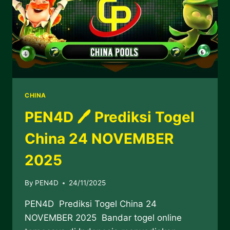
CHINA
PEN4D 🖊 Prediksi Togel
China 24 NOVEMBER
2025
By
PEN4D
24/11/2025
PEN4D Prediksi Togel China 24
NOVEMBER 2025 Bandar togel online