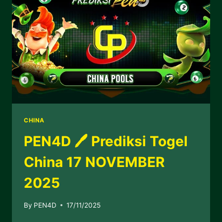
2025
CHINA
PEN4D 🖊 Prediksi Togel
China 17 NOVEMBER
2025
By
PEN4D
17/11/2025