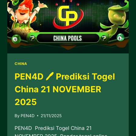
CHINA
PEN4D 🖊 Prediksi Togel
China 21 NOVEMBER
2025
By
PEN4D
21/11/2025
PEN4D Prediksi Togel China 21