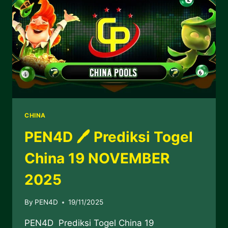
CHINA
PEN4D 🖊 Prediksi Togel
China 19 NOVEMBER
2025
By
PEN4D
19/11/2025
PEN4D Prediksi Togel China 19