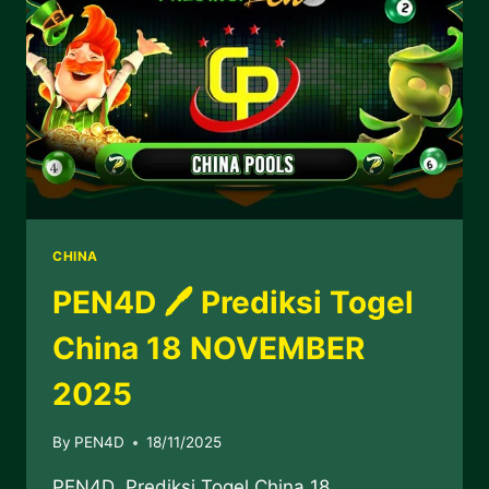
CHINA
PEN4D 🖊 Prediksi Togel
China 18 NOVEMBER
2025
By
PEN4D
18/11/2025
PEN4D Prediksi Togel China 18