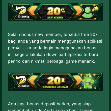
Selain bonus new member, tersedia free 20k
bagi anda yang bermain menggunakan aplikasi
pen4d. Jika anda ingin menggunakan bonus
ini, segera lakukan download aplikasi terbaru
pen4d dan nikmati berbagai game menarik.
Ada juga bonus deposit harian, yang siap
menambah saldo Anda setiap hari! Jangan