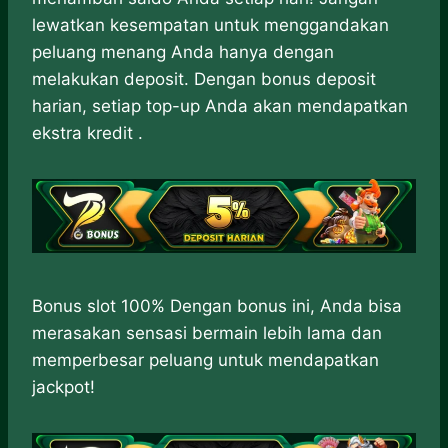
lewatkan kesempatan untuk menggandakan
peluang menang Anda hanya dengan
melakukan deposit. Dengan bonus deposit
harian, setiap top-up Anda akan mendapatkan
ekstra kredit .
Bonus slot 100% Dengan bonus ini, Anda bisa
merasakan sensasi bermain lebih lama dan
memperbesar peluang untuk mendapatkan
jackpot!