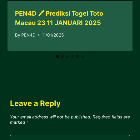
PEN4D 🖊 Prediksi Togel Toto
Macau 23 11 JANUARI 2025
By
PEN4D
11/01/2025
Leave a Reply
Your email address will not be published.
Required fields are
marked
*