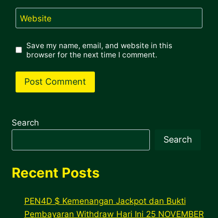
Website
Save my name, email, and website in this
browser for the next time I comment.
Search
Search
Recent Posts
PEN4D $ Kemenangan Jackpot dan Bukti
Pembayaran Withdraw Hari Ini 25 NOVEMBER