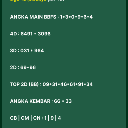
ANGKA MAIN BBFS : 1*3*0*9*6*4
4D : 6491 * 3096
3D : 031 * 964
2D : 69*96
TOP 2D (BB) : 09*31*46*61*91*34
ANGKA KEMBAR : 66 * 33
CB | CM | CN : 1 | 9 | 4