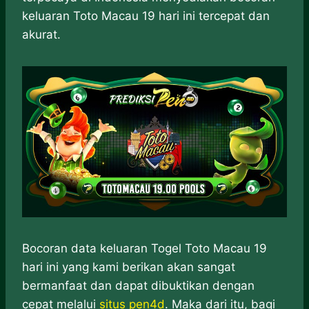
keluaran Toto Macau 19 hari ini tercepat dan
akurat.
Bocoran data keluaran Togel Toto Macau 19
hari ini yang kami berikan akan sangat
bermanfaat dan dapat dibuktikan dengan
cepat melalui
situs pen4d
. Maka dari itu, bagi