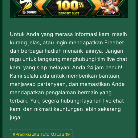
Untuk Anda yang merasa informasi kami masih
kurang jelas, atau ingin mendapatkan Freebet
dan berbagai hadiah menarik lainnya. Jangan
ragu untuk langsung menghubungi tim live chat
kami yang siap melayani Anda 24 jam penuh!
Kami selalu ada untuk memberikan bantuan,
menjawab pertanyaan, dan memastikan Anda
mendapatkan pengalaman bermain yang
terbaik. Yuk, segera hubungi layanan live chat
kami dan nikmati keuntungan lebih sekarang
juga!
P
#
Prediksi Jitu Toto Macau 19