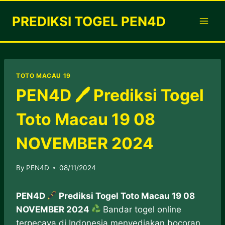
Skip
PREDIKSI TOGEL PEN4D
to
content
TOTO MACAU 19
PEN4D 🖊 Prediksi Togel
Toto Macau 19 08
NOVEMBER 2024
By
PEN4D
08/11/2024
PEN4D
Prediksi Togel Toto Macau 19 08
NOVEMBER 2024
Bandar togel online
terpecaya di Indonesia menyediakan bocoran