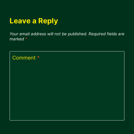
Leave a Reply
Your email address will not be published.
Required fields are
marked
*
Comment
*