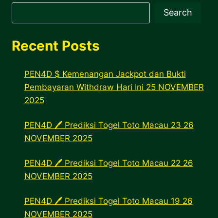
Search
Recent Posts
PEN4D $ Kemenangan Jackpot dan Bukti
Pembayaran Withdraw Hari Ini 25 NOVEMBER
2025
PEN4D 🖊 Prediksi Togel Toto Macau 23 26
NOVEMBER 2025
PEN4D 🖊 Prediksi Togel Toto Macau 22 26
NOVEMBER 2025
PEN4D 🖊 Prediksi Togel Toto Macau 19 26
NOVEMBER 2025