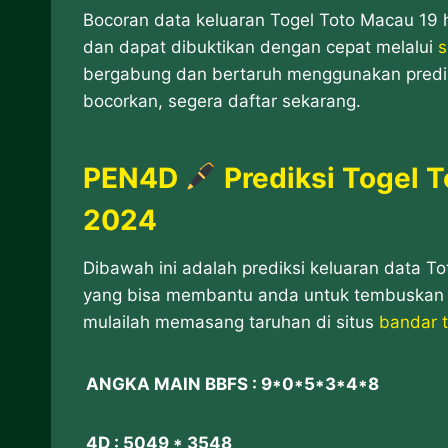
Bocoran data keluaran Togel Toto Macau 19 h
dan dapat dibuktikan dengan cepat melalui
s
bergabung dan bertaruh menggunakan predik
bocorkan, segera daftar sekarang.
PEN4D
Prediksi Togel 
2024
Dibawah ini adalah prediksi keluaran data T
yang bisa membantu anda untuk tembuskan j
mulailah memasang taruhan di situs
bandar t
ANGKA MAIN BBFS : 9*0*5*3*4*8
4D : 5049 * 3548