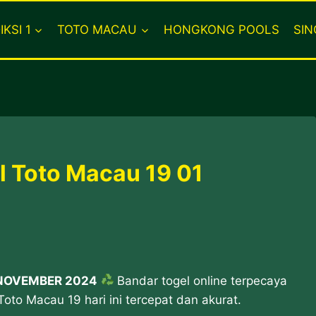
IKSI 1
TOTO MACAU
HONGKONG POOLS
SI
l Toto Macau 19 01
01 NOVEMBER 2024
Bandar togel online terpecaya
oto Macau 19 hari ini tercepat dan akurat.