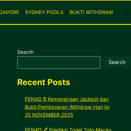
NGAPORE
SYDNEY POOLS
BUKTI WITHDRAW
Search
Search
Recent Posts
PEN4D $ Kemenangan Jackpot dan
Bukti Pembayaran Withdraw Hari Ini
25 NOVEMBER 2025
PEN4D 🖊 Prediksi Togel Toto Macau