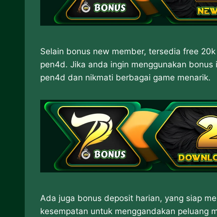
Selain bonus new member, tersedia free 20k
pen4d. Jika anda ingin menggunakan bonus in
pen4d dan nikmati berbagai game menarik.
Ada juga bonus deposit harian, yang siap m
kesempatan untuk menggandakan peluang m