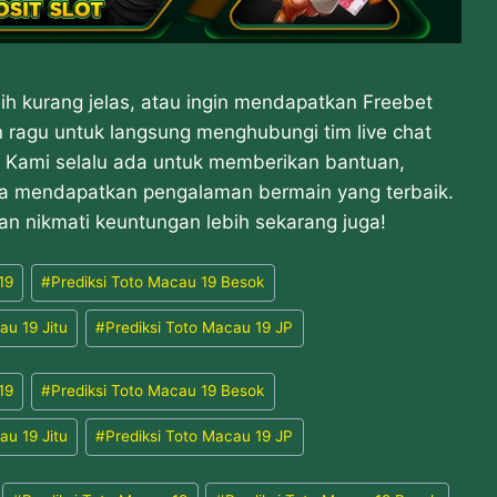
h kurang jelas, atau ingin mendapatkan Freebet
 ragu untuk langsung menghubungi tim live chat
 Kami selalu ada untuk memberikan bantuan,
 mendapatkan pengalaman bermain yang terbaik.
an nikmati keuntungan lebih sekarang juga!
19
#
Prediksi Toto Macau 19 Besok
au 19 Jitu
#
Prediksi Toto Macau 19 JP
19
#
Prediksi Toto Macau 19 Besok
au 19 Jitu
#
Prediksi Toto Macau 19 JP