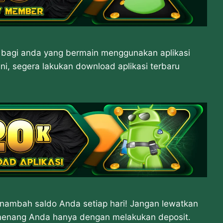
 bagi anda yang bermain menggunakan aplikasi
i, segera lakukan download aplikasi terbaru
enambah saldo Anda setiap hari! Jangan lewatkan
enang Anda hanya dengan melakukan deposit.