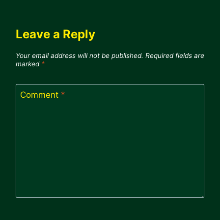
Leave a Reply
Your email address will not be published.
Required fields are
marked
*
Comment
*