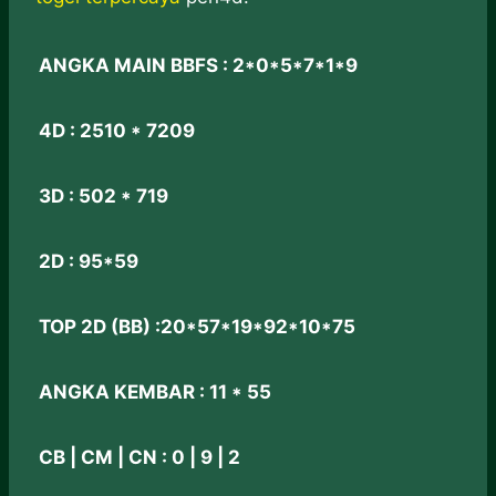
ANGKA MAIN BBFS : 2*0*5*7*1*9
4D : 2510 * 7209
3D : 502 * 719
2D : 95*59
TOP 2D (BB) :20*57*19*92*10*75
ANGKA KEMBAR : 11 * 55
CB | CM | CN : 0 | 9 | 2