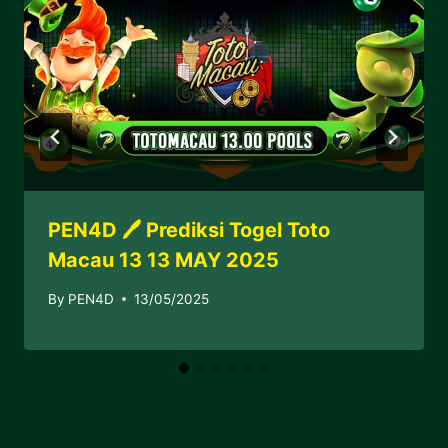
PEN4D 🖊 Prediksi Togel Toto
Macau 13 13 MAY 2025
By
PEN4D
13/05/2025