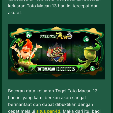
keluaran Toto Macau 13 hari ini tercepat dan
akurat.
Bocoran data keluaran Togel Toto Macau 13
hari ini yang kami berikan akan sangat
bermanfaat dan dapat dibuktikan dengan
cepat melalui
situs pen4d
. Maka dari itu, bagi