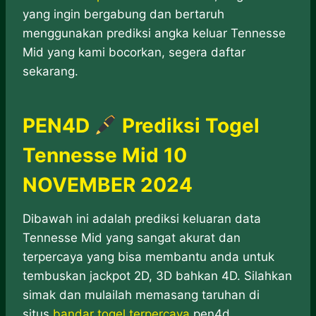
yang ingin bergabung dan bertaruh
menggunakan prediksi angka keluar Tennesse
Mid yang kami bocorkan, segera daftar
sekarang.
PEN4D
Prediksi Togel
Tennesse Mid 10
NOVEMBER 2024
Dibawah ini adalah prediksi keluaran data
Tennesse Mid yang sangat akurat dan
terpercaya yang bisa membantu anda untuk
tembuskan jackpot 2D, 3D bahkan 4D. Silahkan
simak dan mulailah memasang taruhan di
situs
bandar togel terpercaya
pen4d.