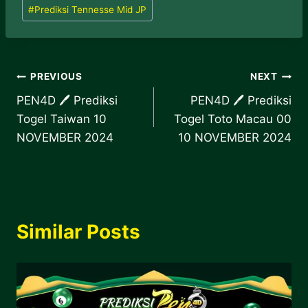
#
Prediksi Tennesse Mid JP
Post
PREVIOUS
NEXT
PEN4D 🖊 Prediksi
PEN4D 🖊 Prediksi
navigation
Togel Taiwan 10
Togel Toto Macau 00
NOVEMBER 2024
10 NOVEMBER 2024
Similar Posts