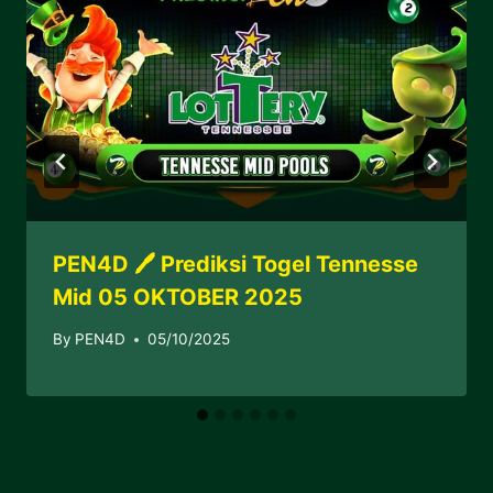
PEN4D 🖊 Prediksi Togel Tennesse
Mid 05 OKTOBER 2025
By
PEN4D
05/10/2025