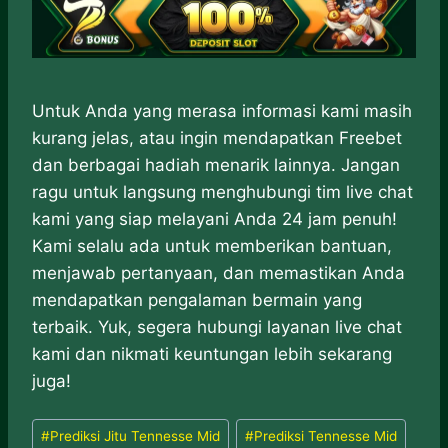
Untuk Anda yang merasa informasi kami masih
kurang jelas, atau ingin mendapatkan Freebet
dan berbagai hadiah menarik lainnya. Jangan
ragu untuk langsung menghubungi tim live chat
kami yang siap melayani Anda 24 jam penuh!
Kami selalu ada untuk memberikan bantuan,
menjawab pertanyaan, dan memastikan Anda
mendapatkan pengalaman bermain yang
terbaik. Yuk, segera hubungi layanan live chat
kami dan nikmati keuntungan lebih sekarang
juga!
P
#
Prediksi Jitu Tennesse Mid
#
Prediksi Tennesse Mid