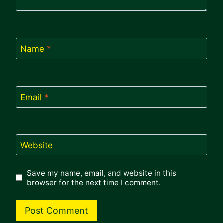
Name
*
Email
*
Website
Save my name, email, and website in this
browser for the next time I comment.