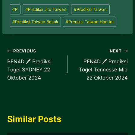
a
Post
#
P
#
Prediksi Jitu Taiwan
#
Prediksi Taiwan
g
Tags:
s
#
Prediksi Taiwan Besok
#
Prediksi Taiwan Hari Ini
:
Post
PREVIOUS
NEXT
PEN4D 🖊 Prediksi
PEN4D 🖊 Prediksi
navigation
Togel SYDNEY 22
Togel Tennesse Mid
Oktober 2024
22 Oktober 2024
Similar Posts