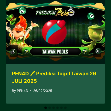
PEN4D 🖊 Prediksi Togel Taiwan 26
JULI 2025
By
PEN4D
26/07/2025