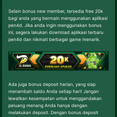
Selain bonus new member, tersedia free 20k
bagi anda yang bermain menggunakan aplikasi
pen4d. Jika anda ingin menggunakan bonus
ini, segera lakukan download aplikasi terbaru
pen4d dan nikmati berbagai game menarik.
Ada juga bonus deposit harian, yang siap
menambah saldo Anda setiap hari! Jangan
lewatkan kesempatan untuk menggandakan
peluang menang Anda hanya dengan
melakukan deposit. Dengan bonus deposit