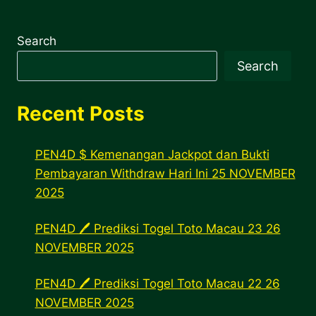
Search
Search
Recent Posts
PEN4D $ Kemenangan Jackpot dan Bukti
Pembayaran Withdraw Hari Ini 25 NOVEMBER
2025
PEN4D 🖊 Prediksi Togel Toto Macau 23 26
NOVEMBER 2025
PEN4D 🖊 Prediksi Togel Toto Macau 22 26
NOVEMBER 2025