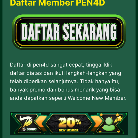
Daftar Member PEN4D
Daftar di pen4d sangat cepat, tinggal klik
daftar diatas dan ikuti langkah-langkah yang
telah diberikan selanjutnya. Tidak hanya itu,
banyak promo dan bonus menarik yang bisa
anda dapatkan seperti Welcome New Member.