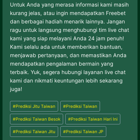
Untuk Anda yang merasa informasi kami masih
kurang jelas, atau ingin mendapatkan Freebet
dan berbagai hadiah menarik lainnya. Jangan
ragu untuk langsung menghubungi tim live chat
kami yang siap melayani Anda 24 jam penuh!
Kami selalu ada untuk memberikan bantuan,
menjawab pertanyaan, dan memastikan Anda
mendapatkan pengalaman bermain yang
terbaik. Yuk, segera hubungi layanan live chat
kami dan nikmati keuntungan lebih sekarang
juga!
P
#
Prediksi Jitu Taiwan
#
Prediksi Taiwan
o
#
Prediksi Taiwan Besok
#
Prediksi Taiwan Hari Ini
s
t
#
Prediksi Taiwan Jitu
#
Prediksi Taiwan JP
T