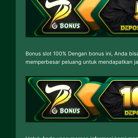
Bonus slot 100% Dengan bonus ini, Anda bis
memperbesar peluang untuk mendapatkan ja