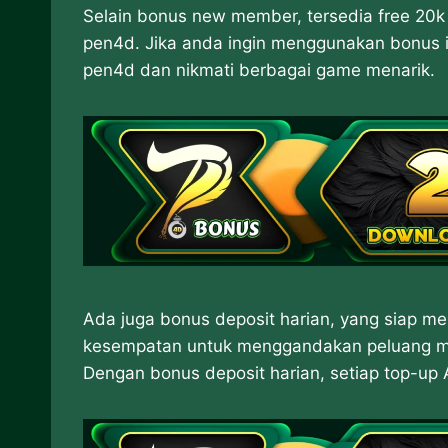
Selain bonus new member, tersedia free 20k
pen4d. Jika anda ingin menggunakan bonus in
pen4d dan nikmati berbagai game menarik.
Ada juga bonus deposit harian, yang siap m
kesempatan untuk menggandakan peluang m
Dengan bonus deposit harian, setiap top-up 