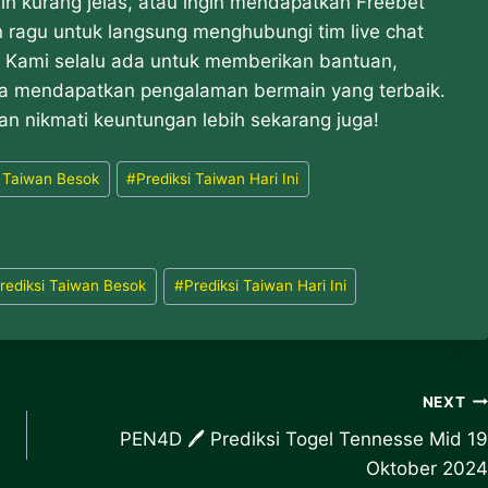
h kurang jelas, atau ingin mendapatkan Freebet
 ragu untuk langsung menghubungi tim live chat
 Kami selalu ada untuk memberikan bantuan,
 mendapatkan pengalaman bermain yang terbaik.
an nikmati keuntungan lebih sekarang juga!
i Taiwan Besok
#
Prediksi Taiwan Hari Ini
rediksi Taiwan Besok
#
Prediksi Taiwan Hari Ini
NEXT
PEN4D 🖊 Prediksi Togel Tennesse Mid 19
Oktober 2024