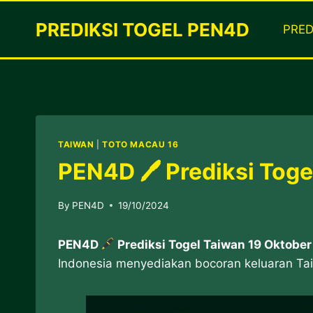
Skip
PREDIKSI TOGEL PEN4D
to
PRED
content
TAIWAN
|
TOTO MACAU 16
PEN4D 🖊 Prediksi Tog
By
PEN4D
19/10/2024
PEN4D
Prediksi Togel Taiwan 19 Oktobe
Indonesia menyediakan bocoran keluaran Taiw