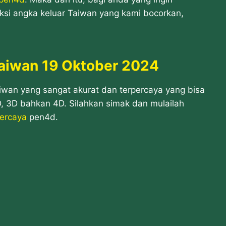
si angka keluar Taiwan yang kami bocorkan,
Taiwan 19 Oktober 2024
aiwan yang sangat akurat dan terpercaya yang bisa
 3D bahkan 4D. Silahkan simak dan mulailah
percaya
pen4d.