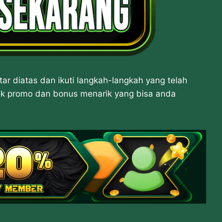
ftar diatas dan ikuti langkah-langkah yang telah
yak promo dan bonus menarik yang bisa anda