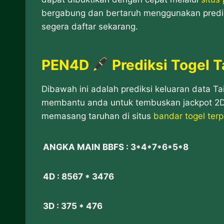
bergabung dan bertaruh menggunakan predik
segera daftar sekarang.
PEN4D
Prediksi Togel 
Dibawah ini adalah prediksi keluaran data T
membantu anda untuk tembuskan jackpot 2D,
memasang taruhan di situs
bandar togel ter
ANGKA MAIN BBFS : 3*4*7*6*5*8
4D : 8567 * 3476
3D : 375 * 476