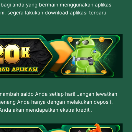
 bagi anda yang bermain menggunakan aplikasi
i, segera lakukan download aplikasi terbaru
enambah saldo Anda setiap hari! Jangan lewatkan
enang Anda hanya dengan melakukan deposit.
Anda akan mendapatkan ekstra kredit .