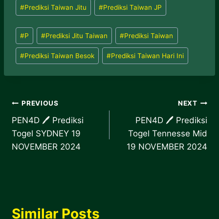
t
#
Prediksi Taiwan Jitu
#
Prediksi Taiwan JP
T
a
Post
#
P
#
Prediksi Jitu Taiwan
#
Prediksi Taiwan
g
Tags:
s
#
Prediksi Taiwan Besok
#
Prediksi Taiwan Hari Ini
:
Post
PREVIOUS
NEXT
PEN4D 🖊 Prediksi
PEN4D 🖊 Prediksi
navigation
Togel SYDNEY 19
Togel Tennesse Mid
NOVEMBER 2024
19 NOVEMBER 2024
Similar Posts