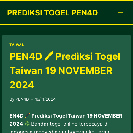
Skip
PREDIKSI TOGEL PEN4D
to
content
TAIWAN
PEN4D 🖊 Prediksi Togel
Taiwan 19 NOVEMBER
2024
By
PEN4D
19/11/2024
EN4D
Prediksi Togel Taiwan 19 NOVEMBER
2024
Bandar togel online terpecaya di
Indonesia menyediakan bocoran keluaran