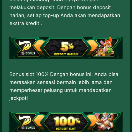
melakukan deposit. Dengan bonus deposit
harian, setiap top-up Anda akan mendapatkan
ekstra kredit .
Bonus slot 100% Dengan bonus ini, Anda bisa
merasakan sensasi bermain lebih lama dan
memperbesar peluang untuk mendapatkan
jackpot!