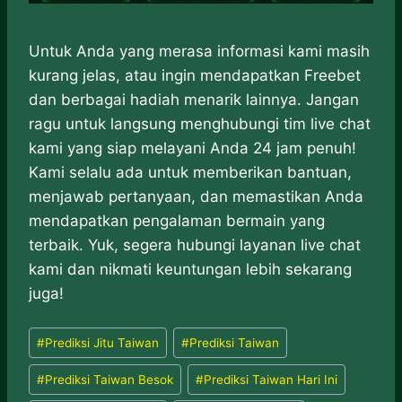
Untuk Anda yang merasa informasi kami masih
kurang jelas, atau ingin mendapatkan Freebet
dan berbagai hadiah menarik lainnya. Jangan
ragu untuk langsung menghubungi tim live chat
kami yang siap melayani Anda 24 jam penuh!
Kami selalu ada untuk memberikan bantuan,
menjawab pertanyaan, dan memastikan Anda
mendapatkan pengalaman bermain yang
terbaik. Yuk, segera hubungi layanan live chat
kami dan nikmati keuntungan lebih sekarang
juga!
P
#
Prediksi Jitu Taiwan
#
Prediksi Taiwan
o
#
Prediksi Taiwan Besok
#
Prediksi Taiwan Hari Ini
s