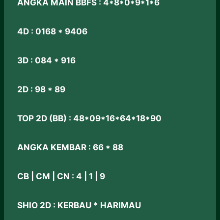
ANGKA MAIN BBFS : 4*8*0*9*1*6
4D : 0168 * 9406
3D : 084 * 916
2D : 98 * 89
TOP 2D (BB) : 48*09*16*64*18*90
ANGKA KEMBAR : 66 * 88
CB | CM | CN : 4 | 1 | 9
SHIO 2D : KERBAU * HARIMAU