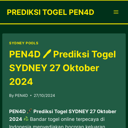
Skip
PREDIKSI TOGEL PEN4D
to
content
SYDNEY POOLS
PEN4D 🖊 Prediksi Togel
SYDNEY 27 Oktober
2024
By
PEN4D
27/10/2024
PEN4D
Prediksi Togel SYDNEY 27 Oktober
2024
Bandar togel online terpecaya di
Indonesia menyediakan bocoran keluaran