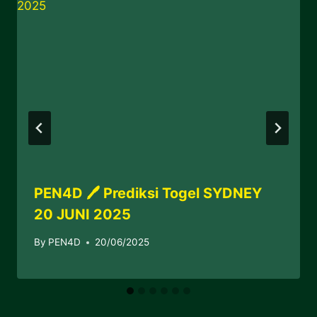
PEN4D 🖊 Prediksi Togel SYDNEY
20 JUNI 2025
By
PEN4D
20/06/2025