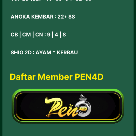
ANGKA KEMBAR : 22* 88
CB | CM | CN : 9 | 4 | 8
SHIO 2D : AYAM * KERBAU
Daftar Member PEN4D