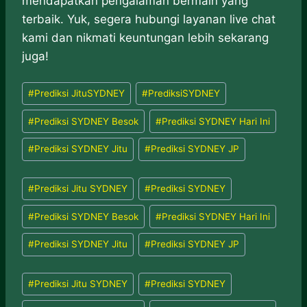
mendapatkan pengalaman bermain yang
terbaik. Yuk, segera hubungi layanan live chat
kami dan nikmati keuntungan lebih sekarang
juga!
P
#
Prediksi JituSYDNEY
#
PrediksiSYDNEY
o
#
Prediksi SYDNEY Besok
#
Prediksi SYDNEY Hari Ini
s
t
#
Prediksi SYDNEY Jitu
#
Prediksi SYDNEY JP
T
a
P
#
Prediksi Jitu SYDNEY
#
Prediksi SYDNEY
g
o
s
#
Prediksi SYDNEY Besok
#
Prediksi SYDNEY Hari Ini
s
:
t
#
Prediksi SYDNEY Jitu
#
Prediksi SYDNEY JP
T
a
Post
#
Prediksi Jitu SYDNEY
#
Prediksi SYDNEY
g
Tags: