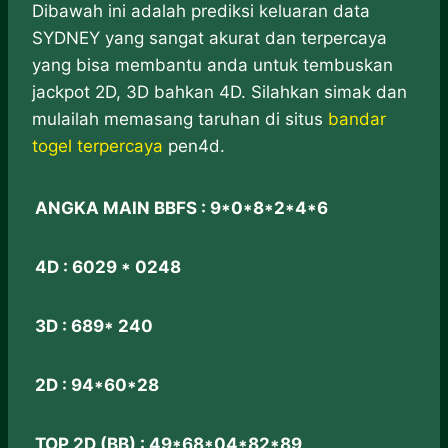
Dibawah ini adalah prediksi keluaran data
SYDNEY yang sangat akurat dan terpercaya
yang bisa membantu anda untuk tembuskan
jackpot 2D, 3D bahkan 4D. Silahkan simak dan
mulailah memasang taruhan di situs
bandar
togel terpercaya
pen4d.
ANGKA MAIN BBFS : 9*0*8*2*4*6
4D : 6029 * 0248
3D : 689* 240
2D : 94*60*28
TOP 2D (BB) : 49*68*04*82*89