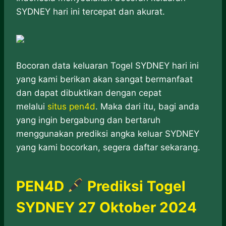
SYDNEY hari ini tercepat dan akurat.
Bocoran data keluaran Togel SYDNEY hari ini
yang kami berikan akan sangat bermanfaat
dan dapat dibuktikan dengan cepat
melalui
situs pen4d
. Maka dari itu, bagi anda
yang ingin bergabung dan bertaruh
menggunakan prediksi angka keluar SYDNEY
yang kami bocorkan, segera daftar sekarang.
PEN4D
Prediksi Togel
SYDNEY 27 Oktober 2024