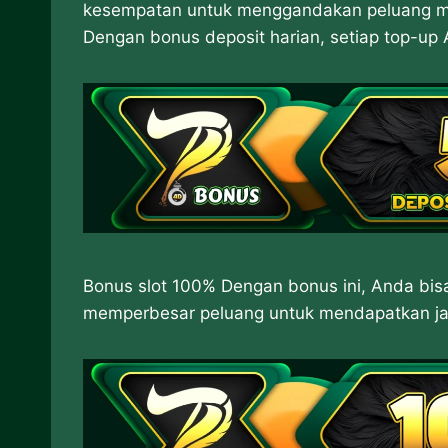
kesempatan untuk menggandakan peluang m
Dengan bonus deposit harian, setiap top-up 
Bonus slot 100% Dengan bonus ini, Anda bis
memperbesar peluang untuk mendapatkan ja