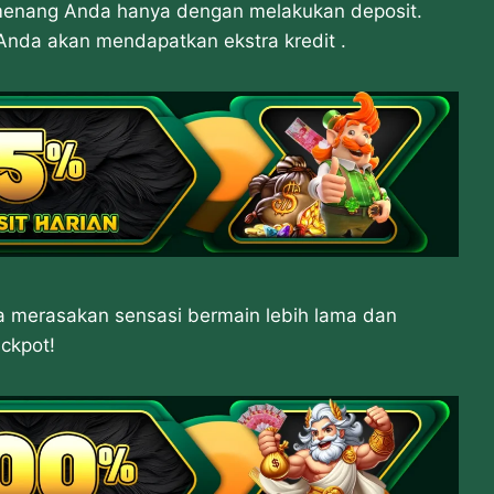
enang Anda hanya dengan melakukan deposit.
Anda akan mendapatkan ekstra kredit .
a merasakan sensasi bermain lebih lama dan
ckpot!