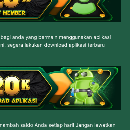
 bagi anda yang bermain menggunakan aplikasi
i, segera lakukan download aplikasi terbaru
enambah saldo Anda setiap hari! Jangan lewatkan