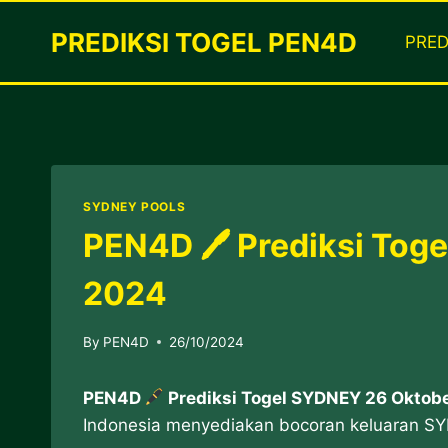
Skip
PREDIKSI TOGEL PEN4D
to
PRED
content
SYDNEY POOLS
PEN4D 🖊 Prediksi Tog
2024
By
PEN4D
26/10/2024
PEN4D
Prediksi Togel SYDNEY 26 Oktob
Indonesia menyediakan bocoran keluaran SYDN