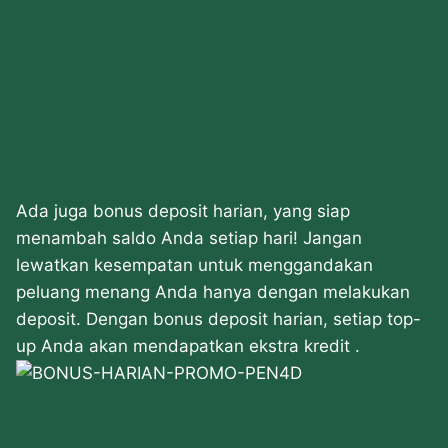
Ada juga bonus deposit harian, yang siap
menambah saldo Anda setiap hari! Jangan
lewatkan kesempatan untuk menggandakan
peluang menang Anda hanya dengan melakukan
deposit. Dengan bonus deposit harian, setiap top-
up Anda akan mendapatkan ekstra kredit .