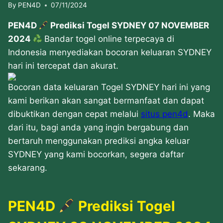
By
PEN4D
07/11/2024
PEN4D
Prediksi Togel SYDNEY 07 NOVEMBER
2024
Bandar togel online terpecaya di
Indonesia menyediakan bocoran keluaran SYDNEY
hari ini tercepat dan akurat.
Bocoran data keluaran Togel SYDNEY hari ini yang
kami berikan akan sangat bermanfaat dan dapat
dibuktikan dengan cepat melalui
situs pen4d
. Maka
dari itu, bagi anda yang ingin bergabung dan
bertaruh menggunakan prediksi angka keluar
SYDNEY yang kami bocorkan, segera daftar
sekarang.
PEN4D
Prediksi Togel