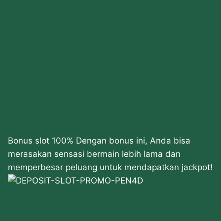
Bonus slot 100% Dengan bonus ini, Anda bisa
merasakan sensasi bermain lebih lama dan
memperbesar peluang untuk mendapatkan jackpot!