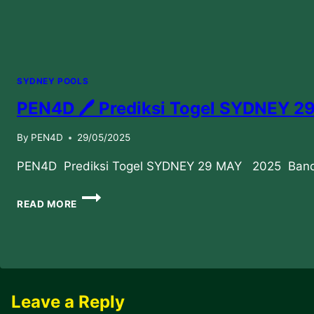
SYDNEY POOLS
PEN4D 🖊 Prediksi Togel SYDNEY 2
By
PEN4D
29/05/2025
PEN4D Prediksi Togel SYDNEY 29 MAY 2025 Bandar to
PEN4D
READ MORE
🖊
PREDIKSI
TOGEL
SYDNEY
29
MAY
Leave a Reply
2025