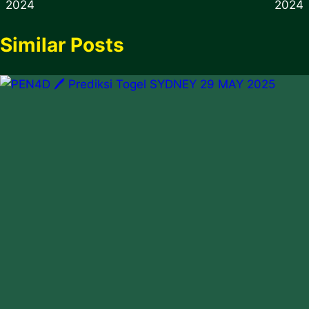
2024
2024
Similar Posts