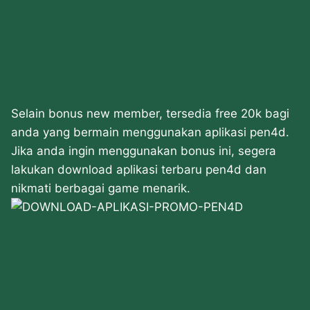
Selain bonus new member, tersedia free 20k bagi
anda yang bermain menggunakan aplikasi pen4d.
Jika anda ingin menggunakan bonus ini, segera
lakukan download aplikasi terbaru pen4d dan
nikmati berbagai game menarik.