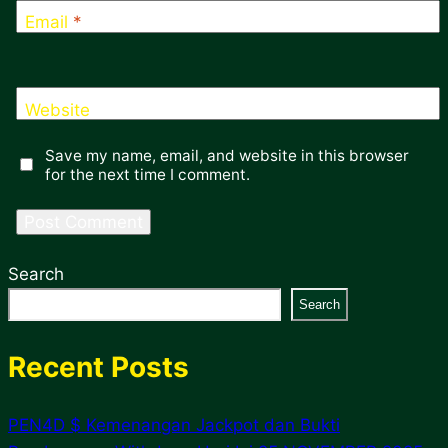
Email
*
Website
Save my name, email, and website in this browser
for the next time I comment.
Search
Search
Recent Posts
PEN4D $ Kemenangan Jackpot dan Bukti