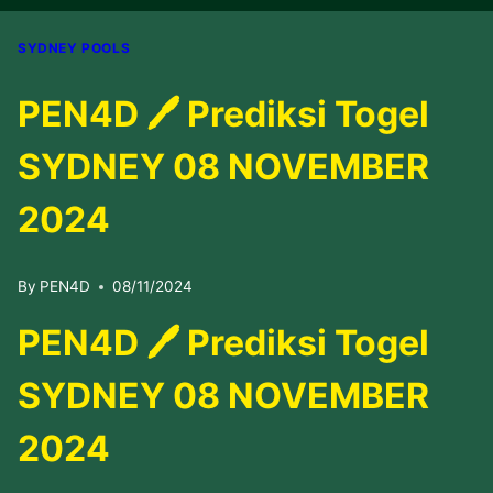
SYDNEY POOLS
PEN4D 🖊 Prediksi Togel
SYDNEY 08 NOVEMBER
2024
By
PEN4D
08/11/2024
PEN4D 🖊 Prediksi Togel
SYDNEY 08 NOVEMBER
2024