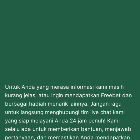
Untuk Anda yang merasa informasi kami masih
kurang jelas, atau ingin mendapatkan Freebet dan
berbagai hadiah menarik lainnya. Jangan ragu
untuk langsung menghubungi tim live chat kami
yang siap melayani Anda 24 jam penuh! Kami
selalu ada untuk memberikan bantuan, menjawab
pertanyaan, dan memastikan Anda mendapatkan