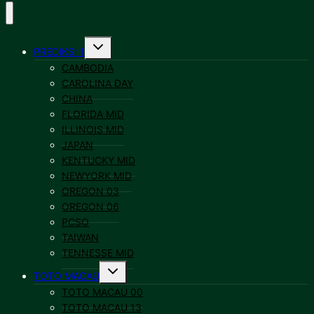
Toggle
PREDIKSI 1
child
menu
CAMBODIA
CAROLINA DAY
CHINA
FLORIDA MID
ILLINOIS MID
JAPAN
KENTUCKY MID
NEWYORK MID
OREGON 03
OREGON 06
PCSO
TAIWAN
TENNESSE MID
Toggle
TOTO MACAU
child
menu
TOTO MACAU 00
TOTO MACAU 13