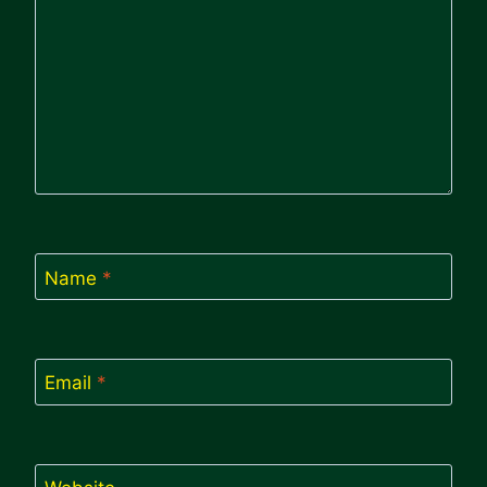
Name
*
Email
*