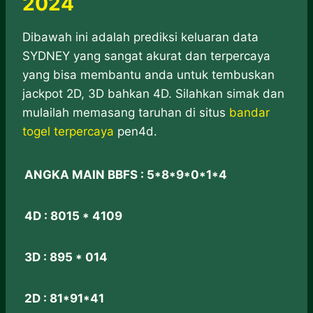
2024
Dibawah ini adalah prediksi keluaran data
SYDNEY yang sangat akurat dan terpercaya
yang bisa membantu anda untuk tembuskan
jackpot 2D, 3D bahkan 4D. Silahkan simak dan
mulailah memasang taruhan di situs
bandar
togel terpercaya
pen4d.
ANGKA MAIN BBFS : 5*8*9*0*1*4
4D : 8015 * 4109
3D : 895 * 014
2D : 81*91*41