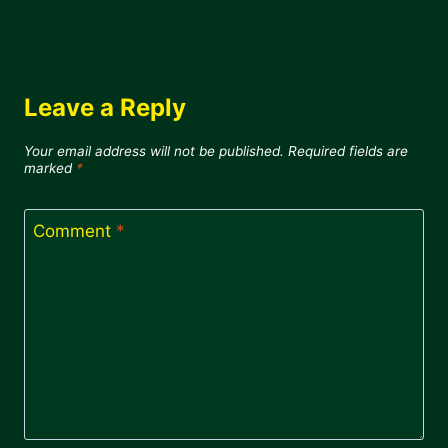
Leave a Reply
Your email address will not be published.
Required fields are
marked
*
Comment
*