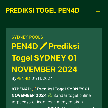
Skip
PREDIKSI TOGEL PEN4D
to
content
SYDNEY POOLS
PEN4D 🖊 Prediksi
Togel SYDNEY 01
NOVEMBER 2024
By
PEN4D
01/11/2024
97PEN4D
Prediksi Togel SYDNEY 01
NOVEMBER 2024
Bandar togel online
terpecaya di Indonesia menyediakan