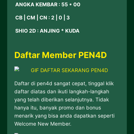
ANGKA KEMBAR : 55 * 00
CB | CM | CN : 2 | 0 | 3
SHIO 2D : ANJING * KUDA
Daftar Member PEN4D
Daftar di pen4d sangat cepat, tinggal klik
daftar diatas dan ikuti langkah-langkah
yang telah diberikan selanjutnya. Tidak
hanya itu, banyak promo dan bonus
menarik yang bisa anda dapatkan seperti
Welcome New Member.