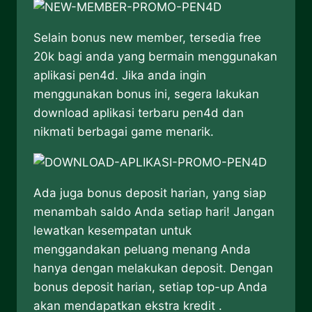
Selain bonus new member, tersedia free
20k bagi anda yang bermain menggunakan
aplikasi pen4d. Jika anda ingin
menggunakan bonus ini, segera lakukan
download aplikasi terbaru pen4d dan
nikmati berbagai game menarik.
Ada juga bonus deposit harian, yang siap
menambah saldo Anda setiap hari! Jangan
lewatkan kesempatan untuk
menggandakan peluang menang Anda
hanya dengan melakukan deposit. Dengan
bonus deposit harian, setiap top-up Anda
akan mendapatkan ekstra kredit .