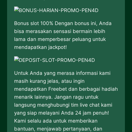
Bonus slot 100% Dengan bonus ini, Anda
bisa merasakan sensasi bermain lebih
lama dan memperbesar peluang untuk
mendapatkan jackpot!
Untuk Anda yang merasa informasi kami
masih kurang jelas, atau ingin
mendapatkan Freebet dan berbagai hadiah
menarik lainnya. Jangan ragu untuk
langsung menghubungi tim live chat kami
yang siap melayani Anda 24 jam penuh!
Kami selalu ada untuk memberikan
bantuan, menjawab pertanyaan, dan