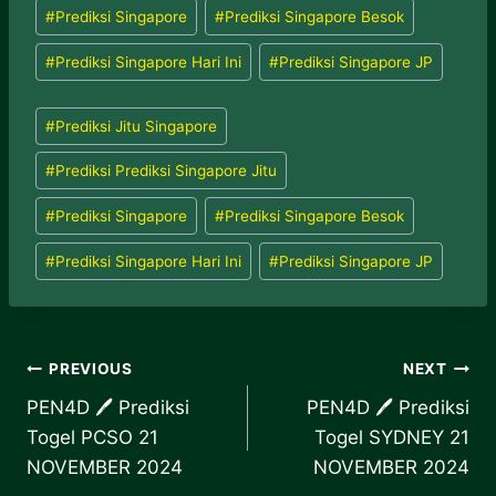
t
#
Prediksi Singapore
#
Prediksi Singapore Besok
T
a
#
Prediksi Singapore Hari Ini
#
Prediksi Singapore JP
g
Post
s
#
Prediksi Jitu Singapore
Tags:
:
#
Prediksi Prediksi Singapore Jitu
#
Prediksi Singapore
#
Prediksi Singapore Besok
#
Prediksi Singapore Hari Ini
#
Prediksi Singapore JP
Post
PREVIOUS
NEXT
PEN4D 🖊 Prediksi
PEN4D 🖊 Prediksi
navigation
Togel PCSO 21
Togel SYDNEY 21
NOVEMBER 2024
NOVEMBER 2024