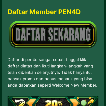
Daftar Member PEN4D
Daftar di pen4d sangat cepat, tinggal klik
daftar diatas dan ikuti langkah-langkah yang
telah diberikan selanjutnya. Tidak hanya itu,
banyak promo dan bonus menarik yang bisa
anda dapatkan seperti Welcome New Member.