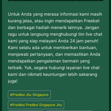
Untuk Anda yang merasa informasi kami masih
kurang jelas, atau ingin mendapatkan Freebet
dan berbagai hadiah menarik lainnya. Jangan
ragu untuk langsung menghubungi tim live chat
kami yang siap melayani Anda 24 jam penuh!
Kami selalu ada untuk memberikan bantuan,
menjawab pertanyaan, dan memastikan Anda
mendapatkan pengalaman bermain yang
terbaik. Yuk, segera hubungi layanan live chat
kami dan nikmati keuntungan lebih sekarang
juga!
P
#
Prediksi Jitu Singapore
o
#
Prediksi Prediksi Singapore Jitu
s