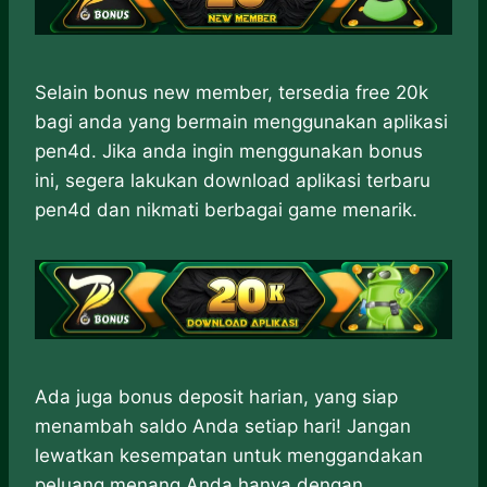
Selain bonus new member, tersedia free 20k
bagi anda yang bermain menggunakan aplikasi
pen4d. Jika anda ingin menggunakan bonus
ini, segera lakukan download aplikasi terbaru
pen4d dan nikmati berbagai game menarik.
Ada juga bonus deposit harian, yang siap
menambah saldo Anda setiap hari! Jangan
lewatkan kesempatan untuk menggandakan
peluang menang Anda hanya dengan