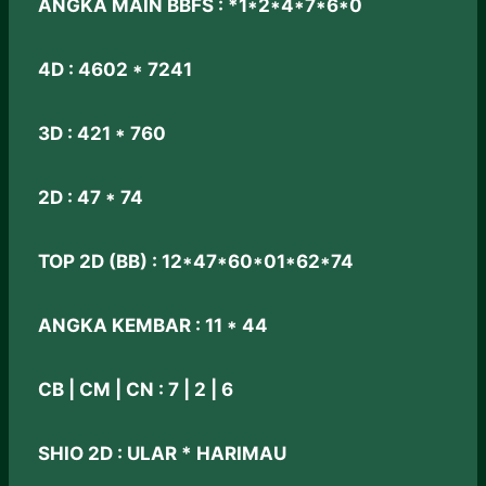
ANGKA MAIN BBFS : *1*2*4*7*6*0
4D : 4602 * 7241
3D : 421 * 760
2D : 47 * 74
TOP 2D (BB) : 12*47*60*01
*62*74
ANGKA KEMBAR : 11 * 44
CB | CM | CN : 7 | 2 | 6
SHIO 2D : ULAR * HARIMAU