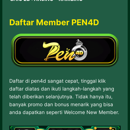
Daftar Member PEN4D
Daftar di pen4d sangat cepat, tinggal klik
daftar diatas dan ikuti langkah-langkah yang
telah diberikan selanjutnya. Tidak hanya itu,
banyak promo dan bonus menarik yang bisa
anda dapatkan seperti Welcome New Member.