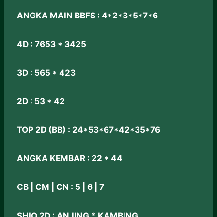
ANGKA MAIN BBFS : 4*2*3*5*7*6
4D : 7653 * 3425
3D : 565 * 423
2D : 53 * 42
TOP 2D (BB) : 24*53*67*42*35*76
ANGKA KEMBAR : 22 * 44
CB | CM | CN : 5 | 6 | 7
SHIO 2D : ANJING * KAMBING