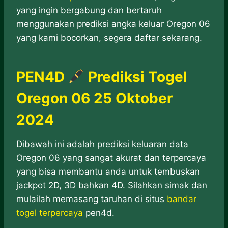
yang ingin bergabung dan bertaruh
menggunakan prediksi angka keluar Oregon 06
yang kami bocorkan, segera daftar sekarang.
PEN4D
Prediksi Togel
Oregon 06 25 Oktober
2024
Dibawah ini adalah prediksi keluaran data
Oregon 06 yang sangat akurat dan terpercaya
yang bisa membantu anda untuk tembuskan
jackpot 2D, 3D bahkan 4D. Silahkan simak dan
mulailah memasang taruhan di situs
bandar
togel terpercaya
pen4d.