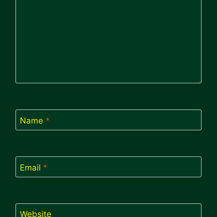
Name
*
Email
*
Website