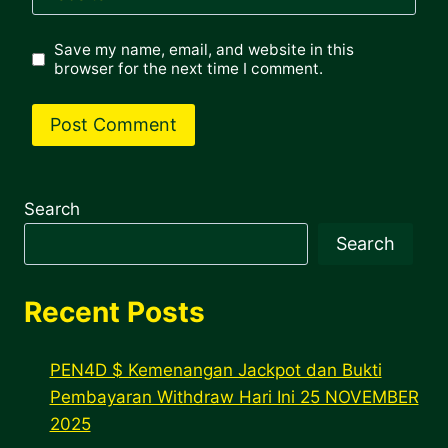
Save my name, email, and website in this
browser for the next time I comment.
Search
Search
Recent Posts
PEN4D $ Kemenangan Jackpot dan Bukti
Pembayaran Withdraw Hari Ini 25 NOVEMBER
2025