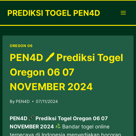
Skip
PREDIKSI TOGEL PEN4D
to
content
OREGON 06
PEN4D 🖊 Prediksi Togel
Oregon 06 07
NOVEMBER 2024
By
PEN4D
07/11/2024
PEN4D
Prediksi Togel Oregon 06 07
NOVEMBER 2024
Bandar togel online
terpecaya di Indonesia menyediakan bocoran