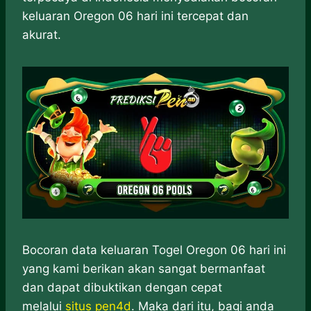
keluaran Oregon 06 hari ini tercepat dan
akurat.
Bocoran data keluaran Togel Oregon 06 hari ini
yang kami berikan akan sangat bermanfaat
dan dapat dibuktikan dengan cepat
melalui
situs pen4d
. Maka dari itu, bagi anda