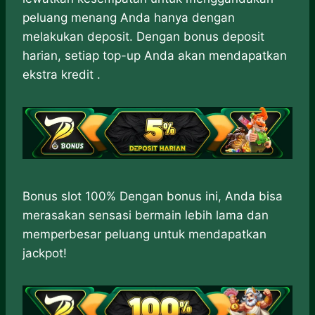
peluang menang Anda hanya dengan
melakukan deposit. Dengan bonus deposit
harian, setiap top-up Anda akan mendapatkan
ekstra kredit .
Bonus slot 100% Dengan bonus ini, Anda bisa
merasakan sensasi bermain lebih lama dan
memperbesar peluang untuk mendapatkan
jackpot!