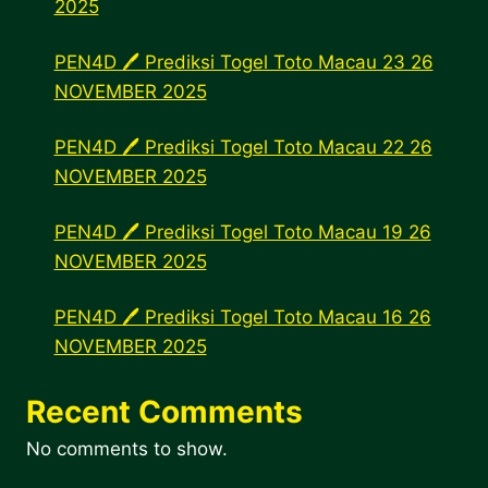
2025
PEN4D 🖊 Prediksi Togel Toto Macau 23 26
NOVEMBER 2025
PEN4D 🖊 Prediksi Togel Toto Macau 22 26
NOVEMBER 2025
PEN4D 🖊 Prediksi Togel Toto Macau 19 26
NOVEMBER 2025
PEN4D 🖊 Prediksi Togel Toto Macau 16 26
NOVEMBER 2025
Recent Comments
No comments to show.