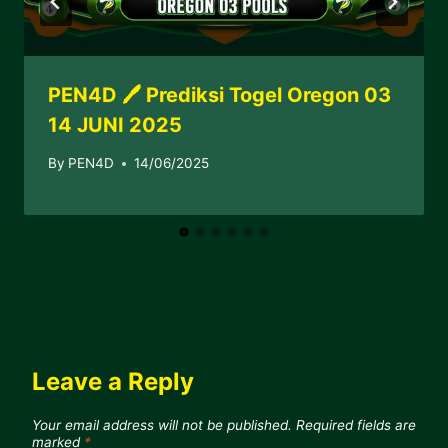
PEN4D 🖊 Prediksi Togel Oregon 03
14 JUNI 2025
By
PEN4D
14/06/2025
Leave a Reply
Your email address will not be published.
Required fields are
marked
*