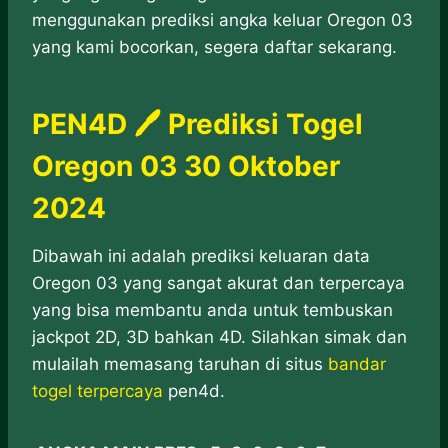
menggunakan prediksi angka keluar Oregon 03
yang kami bocorkan, segera daftar sekarang.
PEN4D 🖊 Prediksi Togel
Oregon 03 30 Oktober
2024
Dibawah ini adalah prediksi keluaran data
Oregon 03 yang sangat akurat dan terpercaya
yang bisa membantu anda untuk tembuskan
jackpot 2D, 3D bahkan 4D. Silahkan simak dan
mulailah memasang taruhan di situs
bandar
togel terpercaya
pen4d.