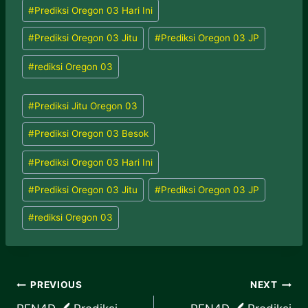
t
#
Prediksi Oregon 03 Hari Ini
T
a
#
Prediksi Oregon 03 Jitu
#
Prediksi Oregon 03 JP
g
#
rediksi Oregon 03
s
:
Post
#
Prediksi Jitu Oregon 03
Tags:
#
Prediksi Oregon 03 Besok
#
Prediksi Oregon 03 Hari Ini
#
Prediksi Oregon 03 Jitu
#
Prediksi Oregon 03 JP
#
rediksi Oregon 03
Post
PREVIOUS
NEXT