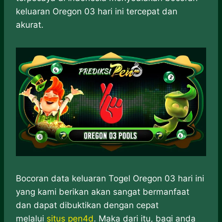
keluaran Oregon 03 hari ini tercepat dan
akurat.
Bocoran data keluaran Togel Oregon 03 hari ini
yang kami berikan akan sangat bermanfaat
dan dapat dibuktikan dengan cepat
melalui
situs pen4d
. Maka dari itu, bagi anda