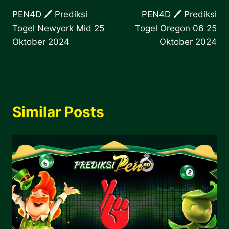
PEN4D 🖊 Prediksi
PEN4D 🖊 Prediksi
navigation
Togel Newyork Mid 25
Togel Oregon 06 25
Oktober 2024
Oktober 2024
Similar Posts