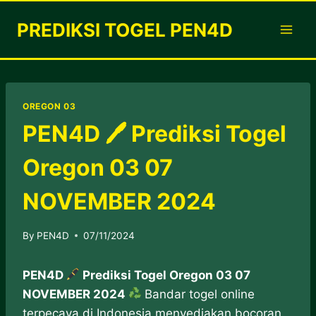
Skip
PREDIKSI TOGEL PEN4D
to
content
OREGON 03
PEN4D 🖊 Prediksi Togel
Oregon 03 07
NOVEMBER 2024
By
PEN4D
07/11/2024
PEN4D
Prediksi Togel Oregon 03 07
NOVEMBER 2024
Bandar togel online
terpecaya di Indonesia menyediakan bocoran