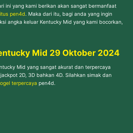
ri ini yang kami berikan akan sangat bermanfaat
itus pen4d
. Maka dari itu, bagi anda yang ingin
si angka keluar Kentucky Mid yang kami bocorkan,
Kentucky Mid 29 Oktober 2024
entucky Mid yang sangat akurat dan terpercaya
ackpot 2D, 3D bahkan 4D. Silahkan simak dan
ogel terpercaya
pen4d.