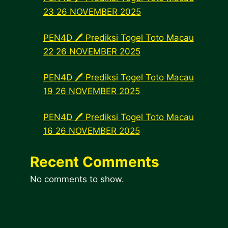
23 26 NOVEMBER 2025
PEN4D 🖊 Prediksi Togel Toto Macau
22 26 NOVEMBER 2025
PEN4D 🖊 Prediksi Togel Toto Macau
19 26 NOVEMBER 2025
PEN4D 🖊 Prediksi Togel Toto Macau
16 26 NOVEMBER 2025
Recent Comments
No comments to show.