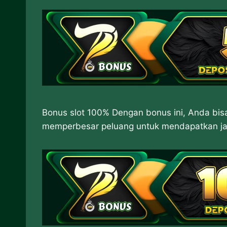
Bonus slot 100% Dengan bonus ini, Anda bis
memperbesar peluang untuk mendapatkan ja