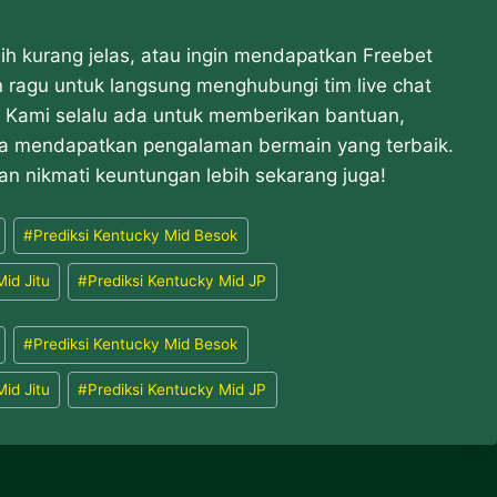
h kurang jelas, atau ingin mendapatkan Freebet
 ragu untuk langsung menghubungi tim live chat
 Kami selalu ada untuk memberikan bantuan,
 mendapatkan pengalaman bermain yang terbaik.
an nikmati keuntungan lebih sekarang juga!
#
Prediksi Kentucky Mid Besok
Mid Jitu
#
Prediksi Kentucky Mid JP
#
Prediksi Kentucky Mid Besok
Mid Jitu
#
Prediksi Kentucky Mid JP