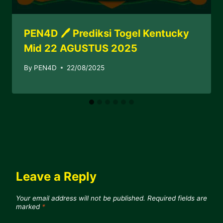
PEN4D 🖊 Prediksi Togel Kentucky
Mid 22 AGUSTUS 2025
By
PEN4D
22/08/2025
Leave a Reply
Your email address will not be published.
Required fields are
marked
*