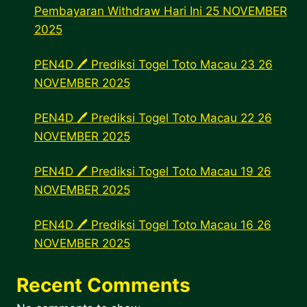
Pembayaran Withdraw Hari Ini 25 NOVEMBER
2025
PEN4D 🖊 Prediksi Togel Toto Macau 23 26
NOVEMBER 2025
PEN4D 🖊 Prediksi Togel Toto Macau 22 26
NOVEMBER 2025
PEN4D 🖊 Prediksi Togel Toto Macau 19 26
NOVEMBER 2025
PEN4D 🖊 Prediksi Togel Toto Macau 16 26
NOVEMBER 2025
Recent Comments