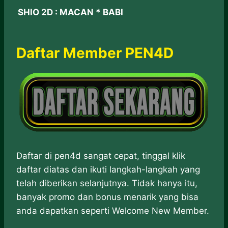
SHIO 2D : MACAN * BABI
Daftar Member PEN4D
Daftar di pen4d sangat cepat, tinggal klik
daftar diatas dan ikuti langkah-langkah yang
telah diberikan selanjutnya. Tidak hanya itu,
banyak promo dan bonus menarik yang bisa
anda dapatkan seperti Welcome New Member.