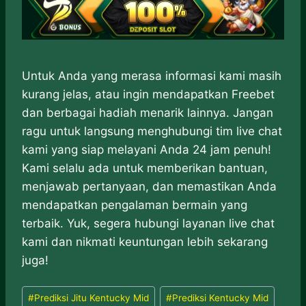
Untuk Anda yang merasa informasi kami masih
kurang jelas, atau ingin mendapatkan Freebet
dan berbagai hadiah menarik lainnya. Jangan
ragu untuk langsung menghubungi tim live chat
kami yang siap melayani Anda 24 jam penuh!
Kami selalu ada untuk memberikan bantuan,
menjawab pertanyaan, dan memastikan Anda
mendapatkan pengalaman bermain yang
terbaik. Yuk, segera hubungi layanan live chat
kami dan nikmati keuntungan lebih sekarang
juga!
P
#
Prediksi Jitu Kentucky Mid
#
Prediksi Kentucky Mid