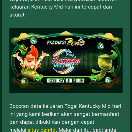
keluaran Kentucky Mid hari ini tercepat dan
akurat.
Bocoran data keluaran Togel Kentucky Mid hari
ini yang kami berikan akan sangat bermanfaat
dan dapat dibuktikan dengan cepat
melalui
situs pen4d
. Maka dari itu, bagi anda