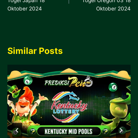
Togel Japan 18
Togel Oregon 03 18
Oktober 2024
Oktober 2024
Similar Posts