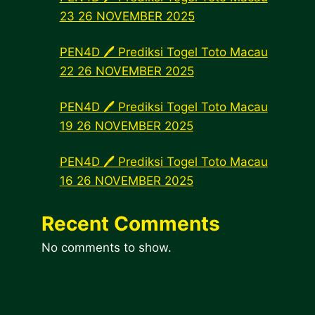
23 26 NOVEMBER 2025
PEN4D 🖊 Prediksi Togel Toto Macau
22 26 NOVEMBER 2025
PEN4D 🖊 Prediksi Togel Toto Macau
19 26 NOVEMBER 2025
PEN4D 🖊 Prediksi Togel Toto Macau
16 26 NOVEMBER 2025
Recent Comments
No comments to show.