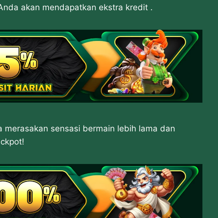
Anda akan mendapatkan ekstra kredit .
a merasakan sensasi bermain lebih lama dan
ckpot!