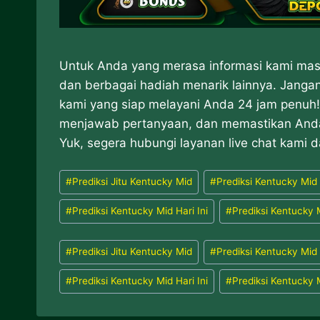
Untuk Anda yang merasa informasi kami masi
dan berbagai hadiah menarik lainnya. Jangan
kami yang siap melayani Anda 24 jam penuh!
menjawab pertanyaan, dan memastikan Anda
Yuk, segera hubungi layanan live chat kami d
P
#
Prediksi Jitu Kentucky Mid
#
Prediksi Kentucky Mid
o
#
Prediksi Kentucky Mid Hari Ini
#
Prediksi Kentucky 
s
t
Post
T
#
Prediksi Jitu Kentucky Mid
#
Prediksi Kentucky Mid
Tags:
a
#
Prediksi Kentucky Mid Hari Ini
#
Prediksi Kentucky 
g
s