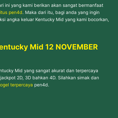
ri ini yang kami berikan akan sangat bermanfaat
itus pen4d
. Maka dari itu, bagi anda yang ingin
si angka keluar Kentucky Mid yang kami bocorkan,
 Kentucky Mid 12 NOVEMBER
entucky Mid yang sangat akurat dan terpercaya
ackpot 2D, 3D bahkan 4D. Silahkan simak dan
ogel terpercaya
pen4d.