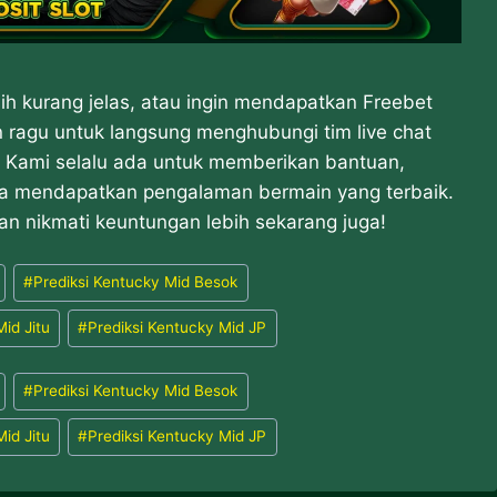
h kurang jelas, atau ingin mendapatkan Freebet
 ragu untuk langsung menghubungi tim live chat
 Kami selalu ada untuk memberikan bantuan,
 mendapatkan pengalaman bermain yang terbaik.
an nikmati keuntungan lebih sekarang juga!
#
Prediksi Kentucky Mid Besok
Mid Jitu
#
Prediksi Kentucky Mid JP
#
Prediksi Kentucky Mid Besok
Mid Jitu
#
Prediksi Kentucky Mid JP