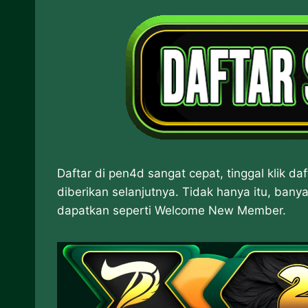
Daftar di pen4d sangat cepat, tinggal klik da
diberikan selanjutnya. Tidak hanya itu, ban
dapatkan seperti Welcome New Member.