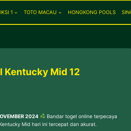
IKSI 1
TOTO MACAU
HONGKONG POOLS
SI
l Kentucky Mid 12
2 NOVEMBER 2024
Bandar togel online terpecaya
ntucky Mid hari ini tercepat dan akurat.