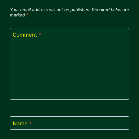
Your email address will not be published.
Required fields are
marked
*
Comment
*
Name
*