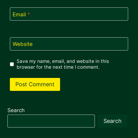
Email
*
Website
Save my name, email, and website in this
browser for the next time I comment.
Search
Search