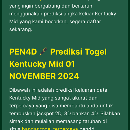
yang ingin bergabung dan bertaruh
menggunakan prediksi angka keluar Kentucky
Mid yang kami bocorkan, segera daftar
sekarang.
PEN4D
Prediksi Togel
Kentucky Mid 01
NOVEMBER 2024
Dibawah ini adalah prediksi keluaran data
Kentucky Mid yang sangat akurat dan
terpercaya yang bisa membantu anda untuk
tembuskan jackpot 2D, 3D bahkan 4D. Silahkan
simak dan mulailah memasang taruhan di
situs
bandar togel terpercaya
pen4d.