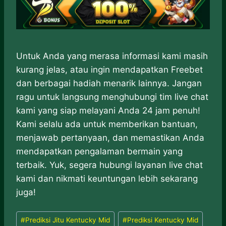
Untuk Anda yang merasa informasi kami masih
kurang jelas, atau ingin mendapatkan Freebet
dan berbagai hadiah menarik lainnya. Jangan
ragu untuk langsung menghubungi tim live chat
kami yang siap melayani Anda 24 jam penuh!
Kami selalu ada untuk memberikan bantuan,
menjawab pertanyaan, dan memastikan Anda
mendapatkan pengalaman bermain yang
terbaik. Yuk, segera hubungi layanan live chat
kami dan nikmati keuntungan lebih sekarang
juga!
P
#
Prediksi Jitu Kentucky Mid
#
Prediksi Kentucky Mid