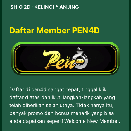
SHIO 2D : KELINCI * ANJING
Daftar Member PEN4D
Daftar di pen4d sangat cepat, tinggal klik
daftar diatas dan ikuti langkah-langkah yang
telah diberikan selanjutnya. Tidak hanya itu,
banyak promo dan bonus menarik yang bisa
anda dapatkan seperti Welcome New Member.