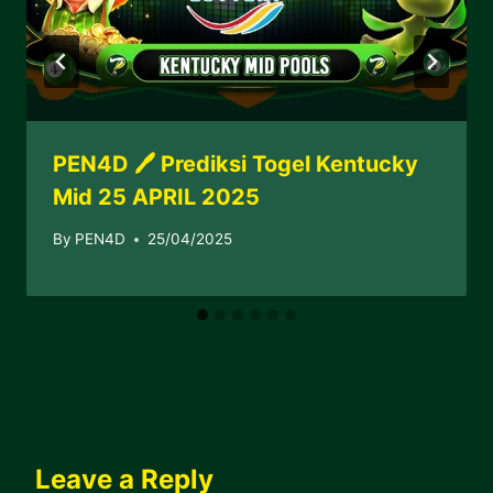
PEN4D 🖊 Prediksi Togel Kentucky
Mid 25 APRIL 2025
By
PEN4D
25/04/2025
Leave a Reply