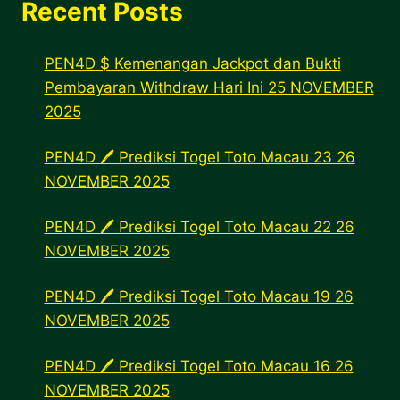
Recent Posts
PEN4D $ Kemenangan Jackpot dan Bukti
Pembayaran Withdraw Hari Ini 25 NOVEMBER
2025
PEN4D 🖊 Prediksi Togel Toto Macau 23 26
NOVEMBER 2025
PEN4D 🖊 Prediksi Togel Toto Macau 22 26
NOVEMBER 2025
PEN4D 🖊 Prediksi Togel Toto Macau 19 26
NOVEMBER 2025
PEN4D 🖊 Prediksi Togel Toto Macau 16 26
NOVEMBER 2025