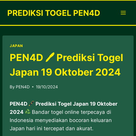
Skip
PREDIKSI TOGEL PEN4D
to
content
JAPAN
PEN4D 🖊 Prediksi Togel
Japan 19 Oktober 2024
By
PEN4D
19/10/2024
PEN4D
Prediksi Togel Japan 19 Oktober
2024
Bandar togel online terpecaya di
Indonesia menyediakan bocoran keluaran
Japan hari ini tercepat dan akurat.