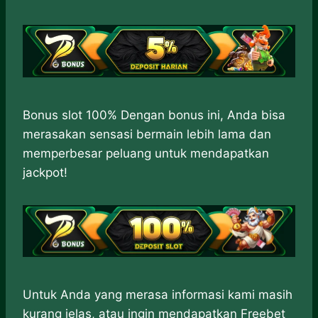
Bonus slot 100% Dengan bonus ini, Anda bisa
merasakan sensasi bermain lebih lama dan
memperbesar peluang untuk mendapatkan
jackpot!
Untuk Anda yang merasa informasi kami masih
kurang jelas, atau ingin mendapatkan Freebet