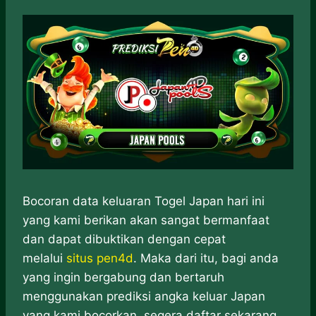
Bocoran data keluaran Togel Japan hari ini
yang kami berikan akan sangat bermanfaat
dan dapat dibuktikan dengan cepat
melalui
situs pen4d
. Maka dari itu, bagi anda
yang ingin bergabung dan bertaruh
menggunakan prediksi angka keluar Japan
yang kami bocorkan, segera daftar sekarang.