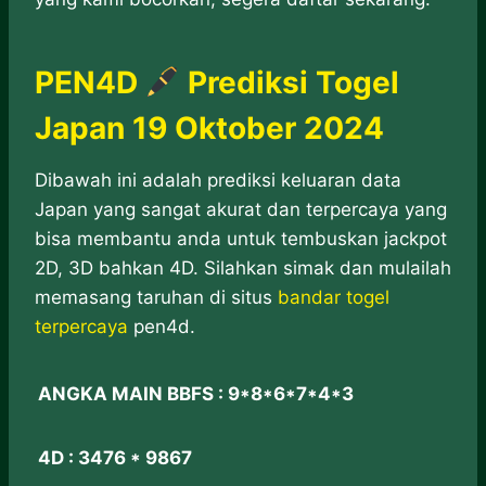
PEN4D
Prediksi Togel
Japan 19 Oktober 2024
Dibawah ini adalah prediksi keluaran data
Japan yang sangat akurat dan terpercaya yang
bisa membantu anda untuk tembuskan jackpot
2D, 3D bahkan 4D. Silahkan simak dan mulailah
memasang taruhan di situs
bandar togel
terpercaya
pen4d.
ANGKA MAIN BBFS : 9*8*6*7*4*3
4D : 3476 * 9867