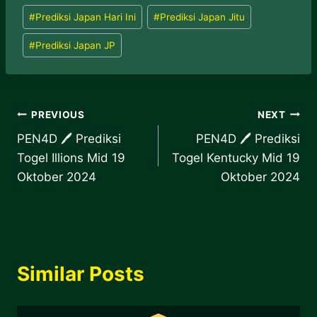
s
#
Prediksi Japan Hari Ini
#
Prediksi Japan Jitu
:
#
Prediksi Japan JP
Post
PREVIOUS
NEXT
PEN4D 🖊 Prediksi
PEN4D 🖊 Prediksi
navigation
Togel Illions Mid 19
Togel Kentucky Mid 19
Oktober 2024
Oktober 2024
Similar Posts