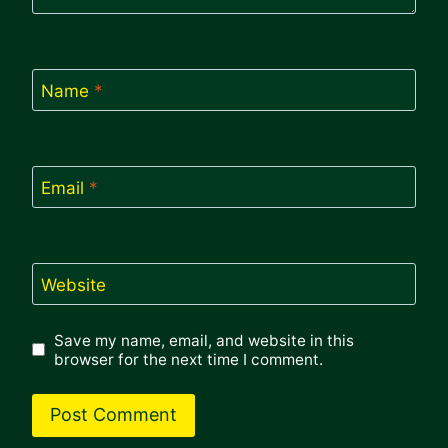
Name
*
Email
*
Website
Save my name, email, and website in this
browser for the next time I comment.