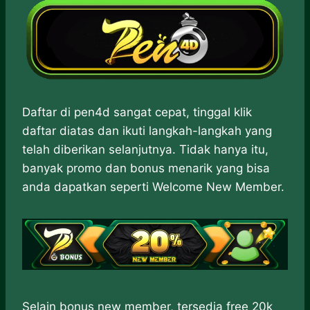
Daftar di pen4d sangat cepat, tinggal klik
daftar diatas dan ikuti langkah-langkah yang
telah diberikan selanjutnya. Tidak hanya itu,
banyak promo dan bonus menarik yang bisa
anda dapatkan seperti Welcome New Member.
Selain bonus new member, tersedia free 20k