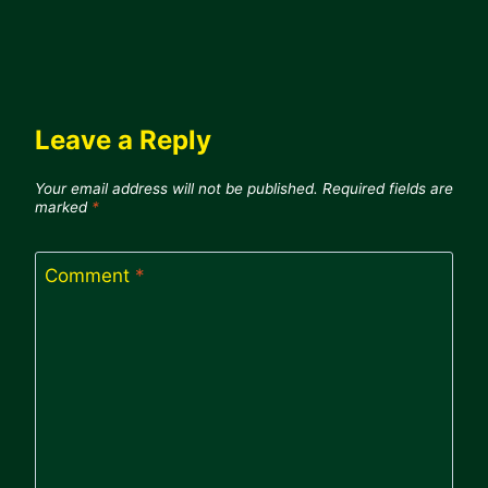
Leave a Reply
Your email address will not be published.
Required fields are
marked
*
Comment
*