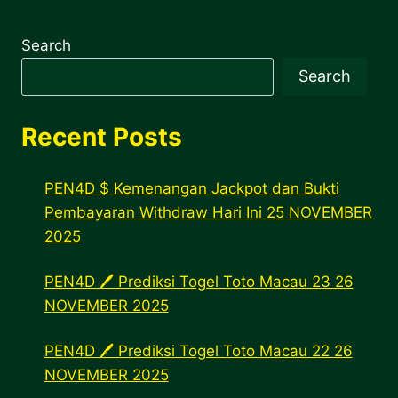
Search
Search
Recent Posts
PEN4D $ Kemenangan Jackpot dan Bukti
Pembayaran Withdraw Hari Ini 25 NOVEMBER
2025
PEN4D 🖊 Prediksi Togel Toto Macau 23 26
NOVEMBER 2025
PEN4D 🖊 Prediksi Togel Toto Macau 22 26
NOVEMBER 2025