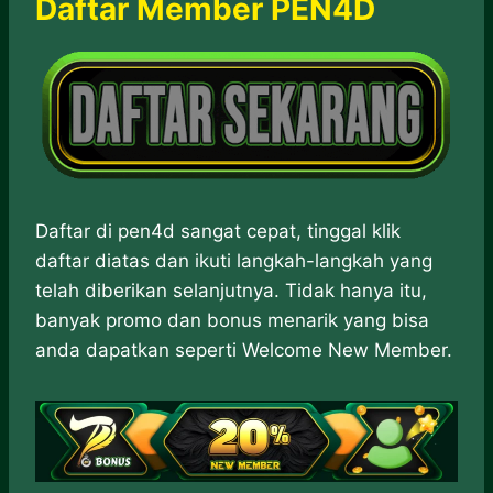
Daftar Member PEN4D
Daftar di pen4d sangat cepat, tinggal klik
daftar diatas dan ikuti langkah-langkah yang
telah diberikan selanjutnya. Tidak hanya itu,
banyak promo dan bonus menarik yang bisa
anda dapatkan seperti Welcome New Member.