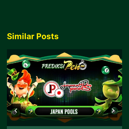
Similar Posts