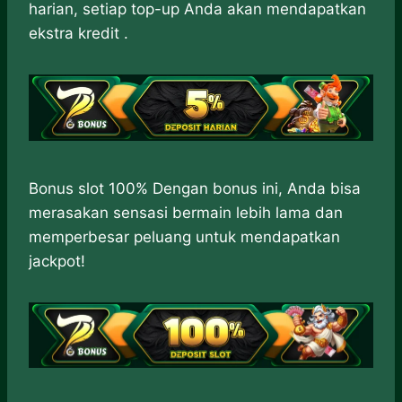
harian, setiap top-up Anda akan mendapatkan
ekstra kredit .
Bonus slot 100% Dengan bonus ini, Anda bisa
merasakan sensasi bermain lebih lama dan
memperbesar peluang untuk mendapatkan
jackpot!