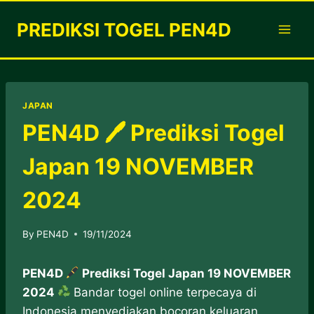
Skip
PREDIKSI TOGEL PEN4D
to
content
JAPAN
PEN4D 🖊 Prediksi Togel
Japan 19 NOVEMBER
2024
By
PEN4D
19/11/2024
PEN4D
Prediksi Togel Japan 19 NOVEMBER
2024
Bandar togel online terpecaya di
Indonesia menyediakan bocoran keluaran