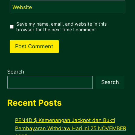
Website
Save my name, email, and website in this
browser for the next time I comment.
Search
Search
Recent Posts
PEN4D $ Kemenangan Jackpot dan Bukti
Pembayaran Withdraw Hari Ini 25 NOVEMBER