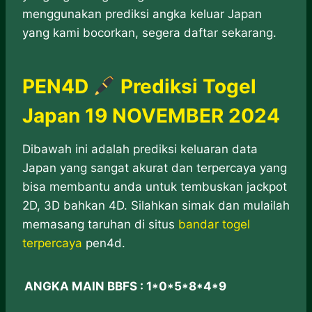
menggunakan prediksi angka keluar Japan
yang kami bocorkan, segera daftar sekarang.
PEN4D
Prediksi Togel
Japan 19 NOVEMBER 2024
Dibawah ini adalah prediksi keluaran data
Japan yang sangat akurat dan terpercaya yang
bisa membantu anda untuk tembuskan jackpot
2D, 3D bahkan 4D. Silahkan simak dan mulailah
memasang taruhan di situs
bandar togel
terpercaya
pen4d.
ANGKA MAIN BBFS : 1*0*5*8*4*9