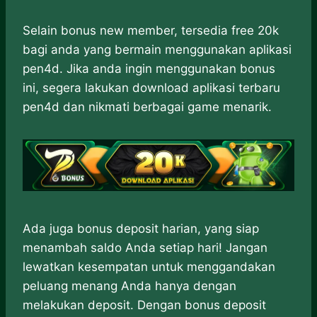
Selain bonus new member, tersedia free 20k
bagi anda yang bermain menggunakan aplikasi
pen4d. Jika anda ingin menggunakan bonus
ini, segera lakukan download aplikasi terbaru
pen4d dan nikmati berbagai game menarik.
Ada juga bonus deposit harian, yang siap
menambah saldo Anda setiap hari! Jangan
lewatkan kesempatan untuk menggandakan
peluang menang Anda hanya dengan
melakukan deposit. Dengan bonus deposit