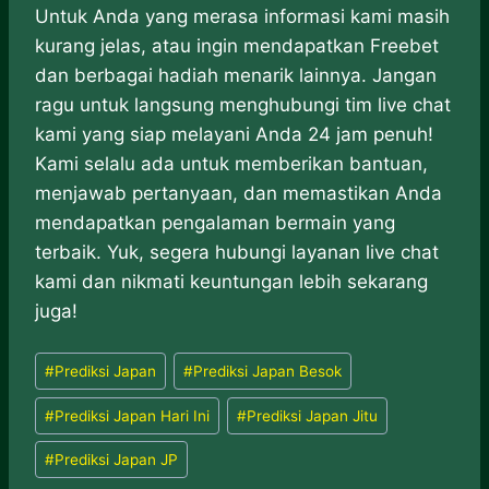
Untuk Anda yang merasa informasi kami masih
kurang jelas, atau ingin mendapatkan Freebet
dan berbagai hadiah menarik lainnya. Jangan
ragu untuk langsung menghubungi tim live chat
kami yang siap melayani Anda 24 jam penuh!
Kami selalu ada untuk memberikan bantuan,
menjawab pertanyaan, dan memastikan Anda
mendapatkan pengalaman bermain yang
terbaik. Yuk, segera hubungi layanan live chat
kami dan nikmati keuntungan lebih sekarang
juga!
P
#
Prediksi Japan
#
Prediksi Japan Besok
o
#
Prediksi Japan Hari Ini
#
Prediksi Japan Jitu
s
t
#
Prediksi Japan JP
T