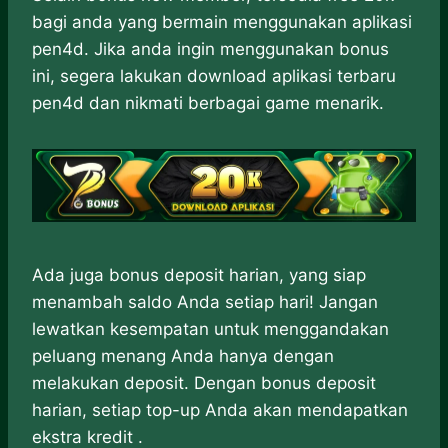
bagi anda yang bermain menggunakan aplikasi
pen4d. Jika anda ingin menggunakan bonus
ini, segera lakukan download aplikasi terbaru
pen4d dan nikmati berbagai game menarik.
Ada juga bonus deposit harian, yang siap
menambah saldo Anda setiap hari! Jangan
lewatkan kesempatan untuk menggandakan
peluang menang Anda hanya dengan
melakukan deposit. Dengan bonus deposit
harian, setiap top-up Anda akan mendapatkan
ekstra kredit .