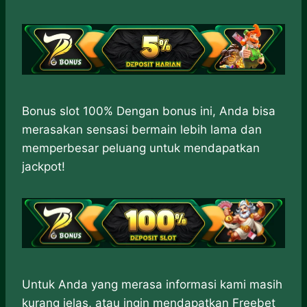
Bonus slot 100% Dengan bonus ini, Anda bisa
merasakan sensasi bermain lebih lama dan
memperbesar peluang untuk mendapatkan
jackpot!
Untuk Anda yang merasa informasi kami masih
kurang jelas, atau ingin mendapatkan Freebet