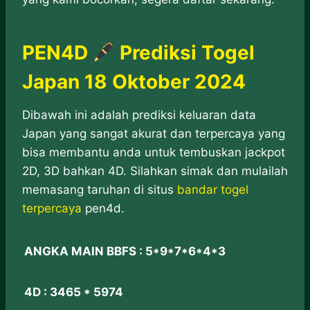
PEN4D
Prediksi Togel
Japan 18 Oktober 2024
Dibawah ini adalah prediksi keluaran data
Japan yang sangat akurat dan terpercaya yang
bisa membantu anda untuk tembuskan jackpot
2D, 3D bahkan 4D. Silahkan simak dan mulailah
memasang taruhan di situs
bandar togel
terpercaya
pen4d.
ANGKA MAIN BBFS : 5*9*7*6*4*3
4D : 3465 * 5974