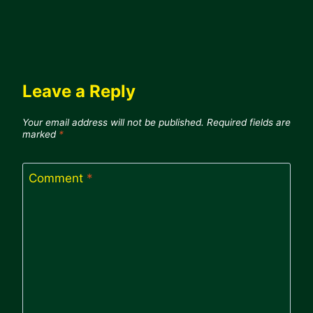
Leave a Reply
Your email address will not be published.
Required fields are
marked
*
Comment
*