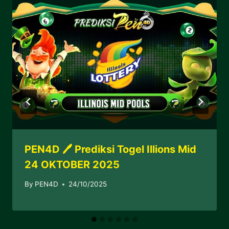
PEN4D 🖊 Prediksi Togel Illions Mid
24 OKTOBER 2025
By
PEN4D
24/10/2025