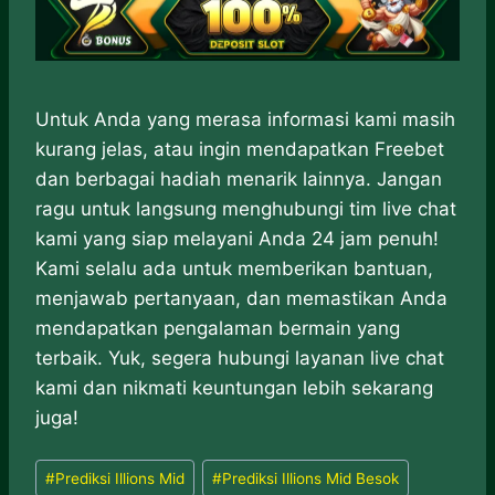
Untuk Anda yang merasa informasi kami masih
kurang jelas, atau ingin mendapatkan Freebet
dan berbagai hadiah menarik lainnya. Jangan
ragu untuk langsung menghubungi tim live chat
kami yang siap melayani Anda 24 jam penuh!
Kami selalu ada untuk memberikan bantuan,
menjawab pertanyaan, dan memastikan Anda
mendapatkan pengalaman bermain yang
terbaik. Yuk, segera hubungi layanan live chat
kami dan nikmati keuntungan lebih sekarang
juga!
Post
#
Prediksi Illions Mid
#
Prediksi Illions Mid Besok