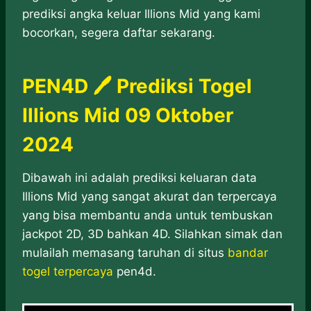
prediksi angka keluar Illions Mid yang kami
bocorkan, segera daftar sekarang.
PEN4D 🖊 Prediksi Togel
Illions Mid 09 Oktober
2024
Dibawah ini adalah prediksi keluaran data
Illions Mid yang sangat akurat dan terpercaya
yang bisa membantu anda untuk tembuskan
jackpot 2D, 3D bahkan 4D. Silahkan simak dan
mulailah memasang taruhan di situs
bandar
togel terpercaya
pen4d.