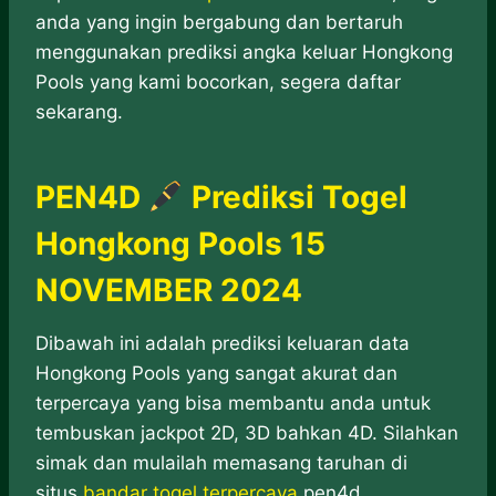
anda yang ingin bergabung dan bertaruh
menggunakan prediksi angka keluar Hongkong
Pools yang kami bocorkan, segera daftar
sekarang.
PEN4D
Prediksi Togel
Hongkong Pools 15
NOVEMBER 2024
Dibawah ini adalah prediksi keluaran data
Hongkong Pools yang sangat akurat dan
terpercaya yang bisa membantu anda untuk
tembuskan jackpot 2D, 3D bahkan 4D. Silahkan
simak dan mulailah memasang taruhan di
situs
bandar togel terpercaya
pen4d.