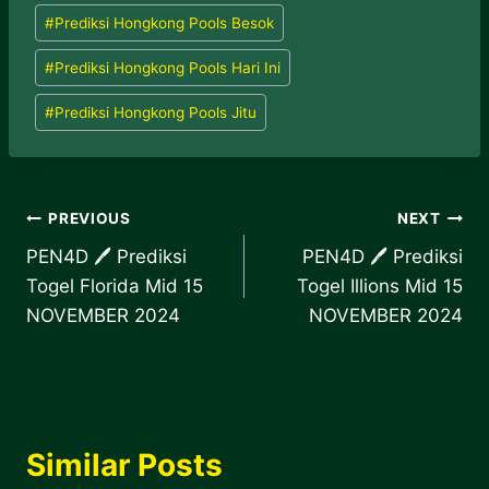
:
#
Prediksi Hongkong Pools Besok
#
Prediksi Hongkong Pools Hari Ini
#
Prediksi Hongkong Pools Jitu
Post
PREVIOUS
NEXT
PEN4D 🖊 Prediksi
PEN4D 🖊 Prediksi
navigation
Togel Florida Mid 15
Togel Illions Mid 15
NOVEMBER 2024
NOVEMBER 2024
Similar Posts