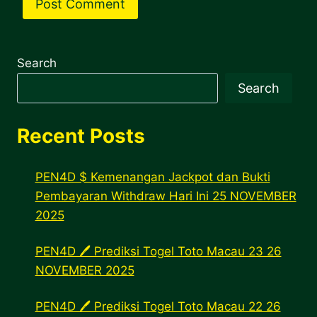
Search
Search
Recent Posts
PEN4D $ Kemenangan Jackpot dan Bukti
Pembayaran Withdraw Hari Ini 25 NOVEMBER
2025
PEN4D 🖊 Prediksi Togel Toto Macau 23 26
NOVEMBER 2025
PEN4D 🖊 Prediksi Togel Toto Macau 22 26