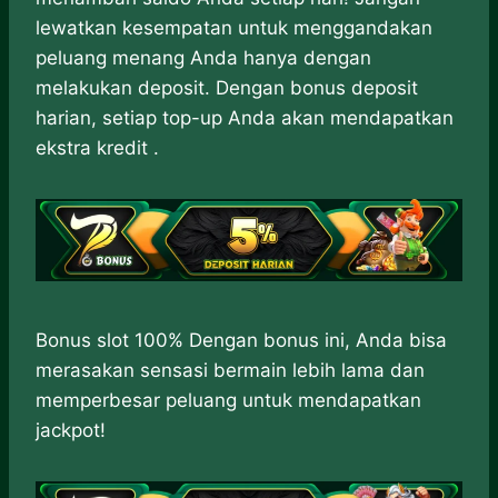
lewatkan kesempatan untuk menggandakan
peluang menang Anda hanya dengan
melakukan deposit. Dengan bonus deposit
harian, setiap top-up Anda akan mendapatkan
ekstra kredit .
Bonus slot 100% Dengan bonus ini, Anda bisa
merasakan sensasi bermain lebih lama dan
memperbesar peluang untuk mendapatkan
jackpot!