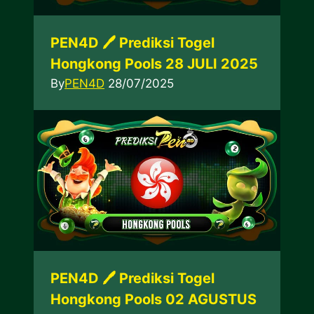
PEN4D 🖊 Prediksi Togel
Hongkong Pools 28 JULI 2025
By
PEN4D
28/07/2025
PEN4D 🖊 Prediksi Togel
Hongkong Pools 02 AGUSTUS