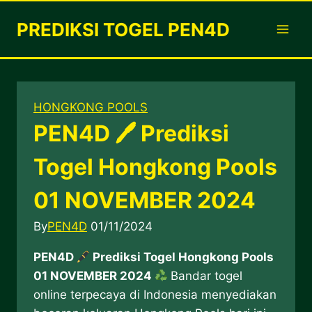
Skip
PREDIKSI TOGEL PEN4D
to
content
HONGKONG POOLS
PEN4D 🖊 Prediksi
Togel Hongkong Pools
01 NOVEMBER 2024
By
PEN4D
01/11/2024
PEN4D
Prediksi Togel Hongkong Pools
01 NOVEMBER 2024
Bandar togel
online terpecaya di Indonesia menyediakan