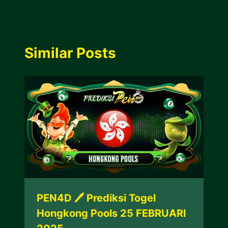
Similar Posts
PEN4D 🖊 Prediksi Togel
Hongkong Pools 25 FEBRUARI