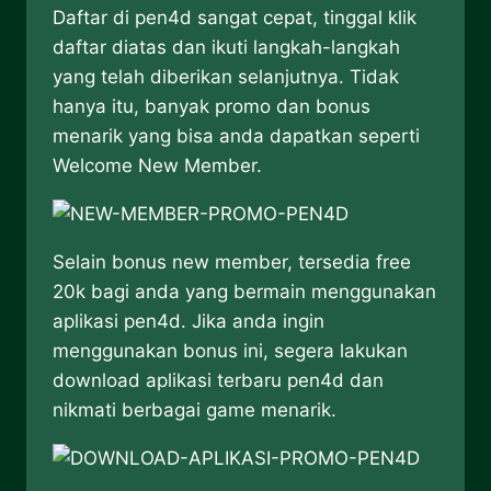
Daftar di pen4d sangat cepat, tinggal klik
daftar diatas dan ikuti langkah-langkah
yang telah diberikan selanjutnya. Tidak
hanya itu, banyak promo dan bonus
menarik yang bisa anda dapatkan seperti
Welcome New Member.
Selain bonus new member, tersedia free
20k bagi anda yang bermain menggunakan
aplikasi pen4d. Jika anda ingin
menggunakan bonus ini, segera lakukan
download aplikasi terbaru pen4d dan
nikmati berbagai game menarik.