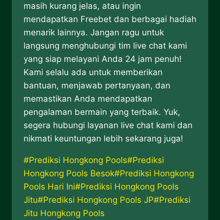
masih kurang jelas, atau ingin
mendapatkan Freebet dan berbagai hadiah
menarik lainnya. Jangan ragu untuk
langsung menghubungi tim live chat kami
yang siap melayani Anda 24 jam penuh!
Kami selalu ada untuk memberikan
bantuan, menjawab pertanyaan, dan
memastikan Anda mendapatkan
pengalaman bermain yang terbaik. Yuk,
segera hubungi layanan live chat kami dan
nikmati keuntungan lebih sekarang juga!
P
#
Prediksi Hongkong Pools
#
Prediksi
o
Hongkong Pools Besok
#
Prediksi Hongkong
s
Pools Hari Ini
#
Prediksi Hongkong Pools
t
Jitu
#
Prediksi Hongkong Pools JP
#
Prediksi
T
Jitu Hongkong Pools