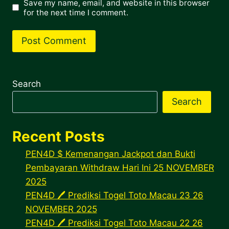
Save my name, email, and website in this browser
for the next time I comment.
Search
Search
Recent Posts
PEN4D $ Kemenangan Jackpot dan Bukti
Pembayaran Withdraw Hari Ini 25 NOVEMBER
2025
PEN4D 🖊 Prediksi Togel Toto Macau 23 26
NOVEMBER 2025
PEN4D 🖊 Prediksi Togel Toto Macau 22 26