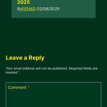
2025
By
PEN4D
02/08/2025
Leave a Reply
Your email address will not be published.
Required fields are
marked
*
Comment
*