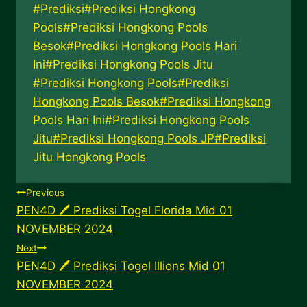
a
P
#
Prediksi
#
Prediksi Hongkong
g
o
Pools
#
Prediksi Hongkong Pools
s
s
Besok
#
Prediksi Hongkong Pools Hari
:
t
Ini
#
Prediksi Hongkong Pools Jitu
T
Post
#
Prediksi Hongkong Pools
#
Prediksi
a
Tags:
Hongkong Pools Besok
#
Prediksi Hongkong
g
Pools Hari Ini
#
Prediksi Hongkong Pools
s
Jitu
#
Prediksi Hongkong Pools JP
#
Prediksi
:
Jitu Hongkong Pools
Post
Previous
PEN4D 🖊 Prediksi Togel Florida Mid 01
navigation
NOVEMBER 2024
Next
PEN4D 🖊 Prediksi Togel Illions Mid 01
NOVEMBER 2024