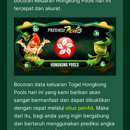
bocoran keluaran Hongkong Pools hari ini
tercepat dan akurat.
Bocoran data keluaran Togel Hongkong
Pools hari ini yang kami berikan akan
sangat bermanfaat dan dapat dibuktikan
dengan cepat melalui
situs pen4d
. Maka
dari itu, bagi anda yang ingin bergabung
dan bertaruh menggunakan prediksi angka