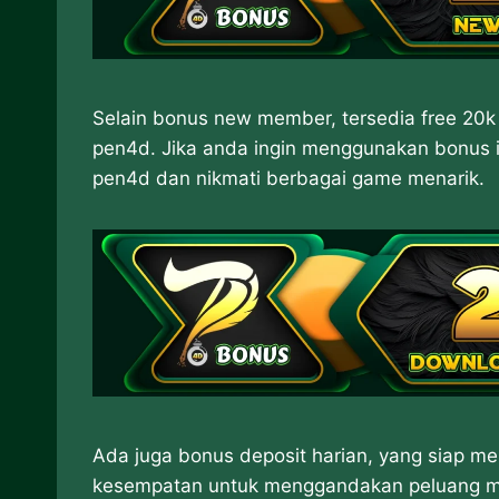
Selain bonus new member, tersedia free 20k
pen4d. Jika anda ingin menggunakan bonus in
pen4d dan nikmati berbagai game menarik.
Ada juga bonus deposit harian, yang siap m
kesempatan untuk menggandakan peluang m