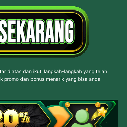
ftar diatas dan ikuti langkah-langkah yang telah
yak promo dan bonus menarik yang bisa anda