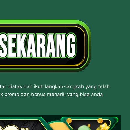
ftar diatas dan ikuti langkah-langkah yang telah
yak promo dan bonus menarik yang bisa anda