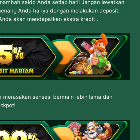
enambah saldo Anda setiap hari! Jangan lewatkan
enang Anda hanya dengan melakukan deposit.
Anda akan mendapatkan ekstra kredit .
a merasakan sensasi bermain lebih lama dan
ckpot!