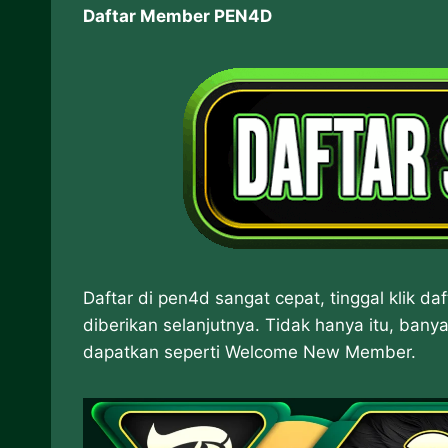
Daftar Member PEN4D
Daftar di pen4d sangat cepat, tinggal klik da
diberikan selanjutnya. Tidak hanya itu, ban
dapatkan seperti Welcome New Member.