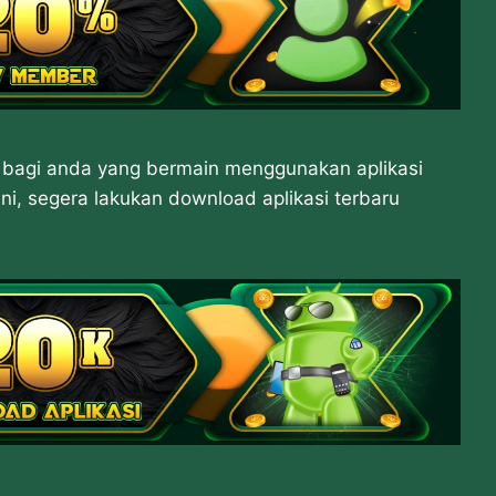
 bagi anda yang bermain menggunakan aplikasi
i, segera lakukan download aplikasi terbaru