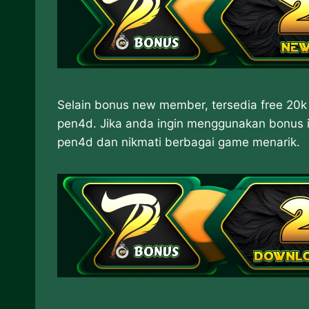
Selain bonus new member, tersedia free 20k
pen4d. Jika anda ingin menggunakan bonus in
pen4d dan nikmati berbagai game menarik.