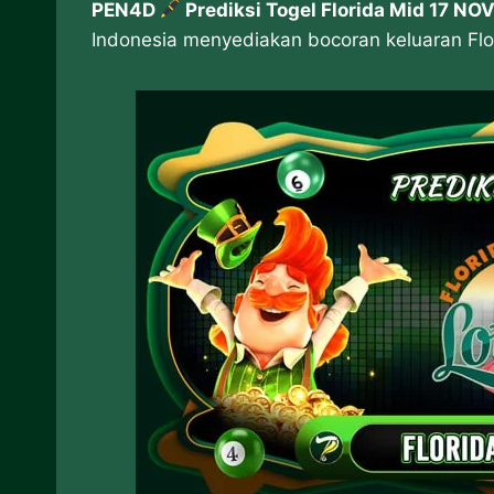
PEN4D
Prediksi Togel Florida Mid 17 
Indonesia menyediakan bocoran keluaran Flori