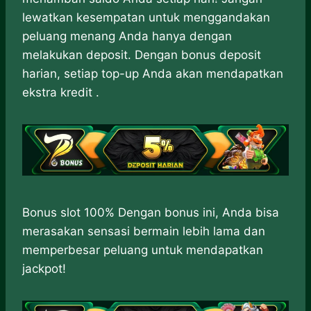
lewatkan kesempatan untuk menggandakan
peluang menang Anda hanya dengan
melakukan deposit. Dengan bonus deposit
harian, setiap top-up Anda akan mendapatkan
ekstra kredit .
Bonus slot 100% Dengan bonus ini, Anda bisa
merasakan sensasi bermain lebih lama dan
memperbesar peluang untuk mendapatkan
jackpot!