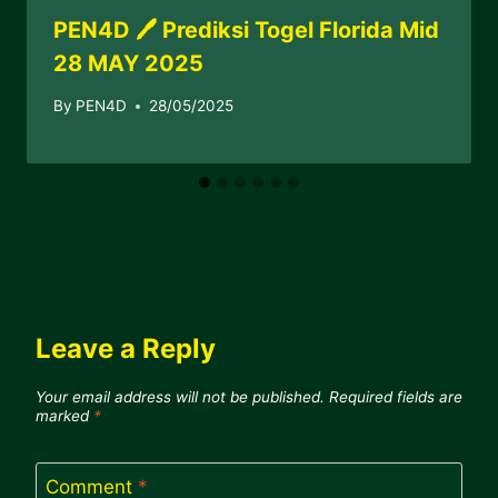
PEN4D 🖊 Prediksi Togel Florida Mid
28 MAY 2025
By
PEN4D
28/05/2025
Leave a Reply
Your email address will not be published.
Required fields are
marked
*
Comment
*