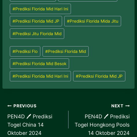
o
#
Prediksi Florida Mid Hari Ini
s
t
#
Prediksi Florida Mid JP
#
Prediksi Florida Mida Jitu
T
a
#
Prediksi Jitu Florida Mid
g
Post
s
#
Prediksi Flo
#
Prediksi Florida Mid
Tags:
:
#
Prediksi Florida Mid Besok
#
Prediksi Florida Mid Hari Ini
#
Prediksi Florida Mid JP
Post
PREVIOUS
NEXT
PEN4D 🖊 Prediksi
PEN4D 🖊 Prediksi
navigation
Togel China 14
Togel Hongkong Pools
Oktober 2024
14 Oktober 2024