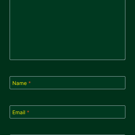
Name
*
Email
*