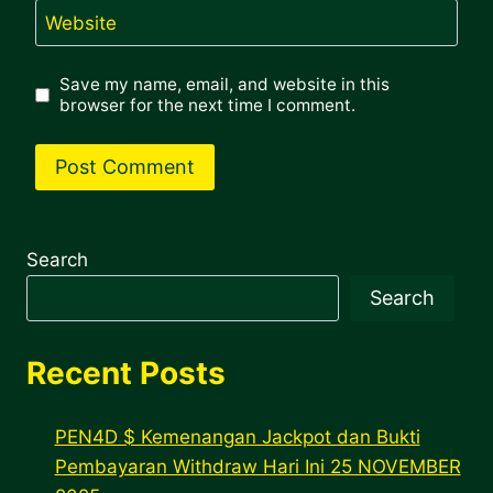
Website
Save my name, email, and website in this
browser for the next time I comment.
Search
Search
Recent Posts
PEN4D $ Kemenangan Jackpot dan Bukti
Pembayaran Withdraw Hari Ini 25 NOVEMBER