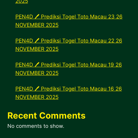
2025
PEN4D 🖊 Prediksi Togel Toto Macau 23 26
NOVEMBER 2025
PEN4D 🖊 Prediksi Togel Toto Macau 22 26
NOVEMBER 2025
PEN4D 🖊 Prediksi Togel Toto Macau 19 26
NOVEMBER 2025
PEN4D 🖊 Prediksi Togel Toto Macau 16 26
NOVEMBER 2025
Recent Comments
No comments to show.