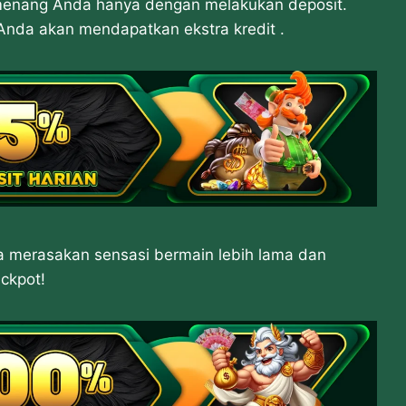
enang Anda hanya dengan melakukan deposit.
Anda akan mendapatkan ekstra kredit .
a merasakan sensasi bermain lebih lama dan
ckpot!