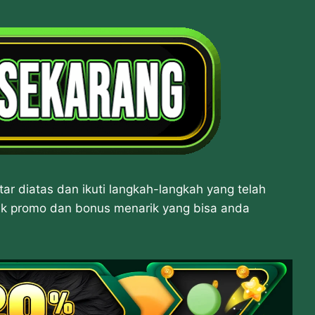
ftar diatas dan ikuti langkah-langkah yang telah
yak promo dan bonus menarik yang bisa anda