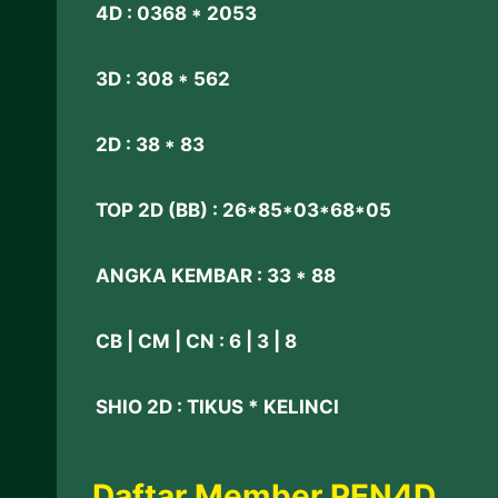
4D : 0368 * 2053
3D : 308 * 562
2D : 38 * 83
TOP 2D (BB) : 26*85*03*68*05
ANGKA KEMBAR : 33 * 88
CB | CM | CN : 6 | 3 | 8
SHIO 2D : TIKUS * KELINCI
Daftar Member PEN4D