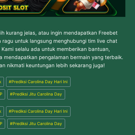
h kurang jelas, atau ingin mendapatkan Freebet
 ragu untuk langsung menghubungi tim live chat
 Kami selalu ada untuk memberikan bantuan,
 mendapatkan pengalaman bermain yang terbaik.
an nikmati keuntungan lebih sekarang juga!
k
#
Prediksi Carolina Day Hari Ini
JP
#
Prediksi Jitu Carolina Day
k
#
Prediksi Carolina Day Hari Ini
JP
#
Prediksi Jitu Carolina Day