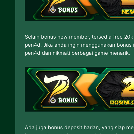
Selain bonus new member, tersedia free 20k
pen4d. Jika anda ingin menggunakan bonus in
pen4d dan nikmati berbagai game menarik.
Ada juga bonus deposit harian, yang siap m