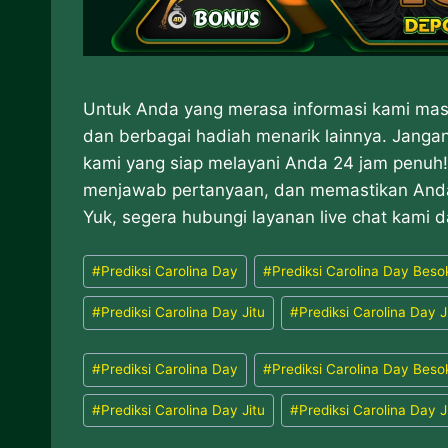
Untuk Anda yang merasa informasi kami masi
dan berbagai hadiah menarik lainnya. Jangan
kami yang siap melayani Anda 24 jam penuh!
menjawab pertanyaan, dan memastikan Anda
Yuk, segera hubungi layanan live chat kami d
P
#
Prediksi Carolina Day
#
Prediksi Carolina Day Beso
o
#
Prediksi Carolina Day Jitu
#
Prediksi Carolina Day 
s
t
Post
T
#
Prediksi Carolina Day
#
Prediksi Carolina Day Beso
Tags:
a
#
Prediksi Carolina Day Jitu
#
Prediksi Carolina Day 
g