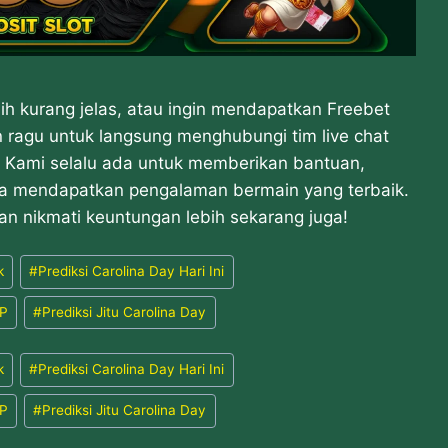
h kurang jelas, atau ingin mendapatkan Freebet
 ragu untuk langsung menghubungi tim live chat
 Kami selalu ada untuk memberikan bantuan,
 mendapatkan pengalaman bermain yang terbaik.
an nikmati keuntungan lebih sekarang juga!
k
#
Prediksi Carolina Day Hari Ini
JP
#
Prediksi Jitu Carolina Day
k
#
Prediksi Carolina Day Hari Ini
JP
#
Prediksi Jitu Carolina Day