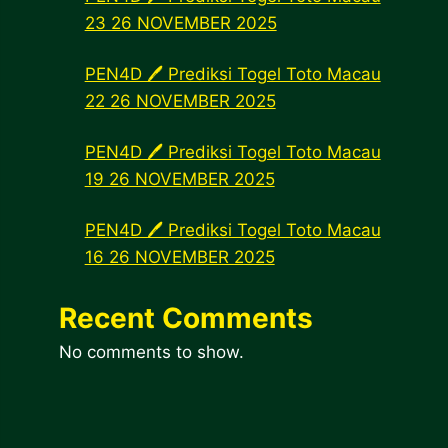
23 26 NOVEMBER 2025
PEN4D 🖊 Prediksi Togel Toto Macau
22 26 NOVEMBER 2025
PEN4D 🖊 Prediksi Togel Toto Macau
19 26 NOVEMBER 2025
PEN4D 🖊 Prediksi Togel Toto Macau
16 26 NOVEMBER 2025
Recent Comments
No comments to show.