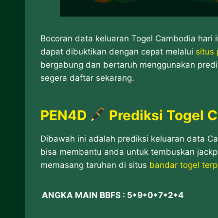
Bocoran data keluaran Togel Cambodia hari 
dapat dibuktikan dengan cepat melalui
situs
bergabung dan bertaruh menggunakan predik
segera daftar sekarang.
PEN4D
Prediksi Togel
Dibawah ini adalah prediksi keluaran data 
bisa membantu anda untuk tembuskan jackpo
memasang taruhan di situs
bandar togel ter
ANGKA MAIN BBFS : 5*9*0*7*2*4