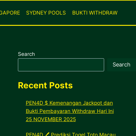
NGAPORE
SYDNEY POOLS
BUKTI WITHDRAW
Search
Search
Recent Posts
PEN4D $ Kemenangan Jackpot dan
Bukti Pembayaran Withdraw Hari Ini
25 NOVEMBER 2025
PEN4D 🖊 Prediksi Togel Toto Macau