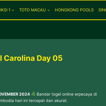
IKSI 1
TOTO MACAU
HONGKONG POOLS
SI
l Carolina Day 05
 NOVEMBER 2024
Bandar togel online erpecaya di
odia hari ini tercepat dan akurat.