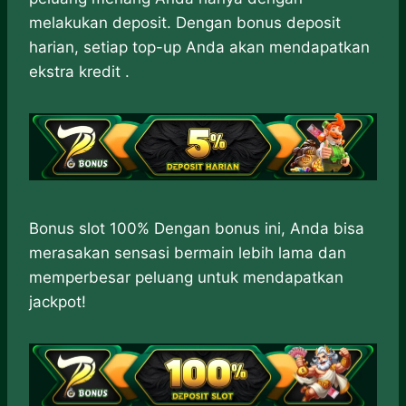
melakukan deposit. Dengan bonus deposit
harian, setiap top-up Anda akan mendapatkan
ekstra kredit .
Bonus slot 100% Dengan bonus ini, Anda bisa
merasakan sensasi bermain lebih lama dan
memperbesar peluang untuk mendapatkan
jackpot!