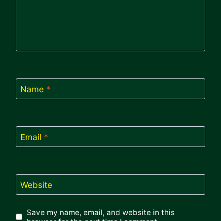
Name
*
Email
*
Website
Save my name, email, and website in this