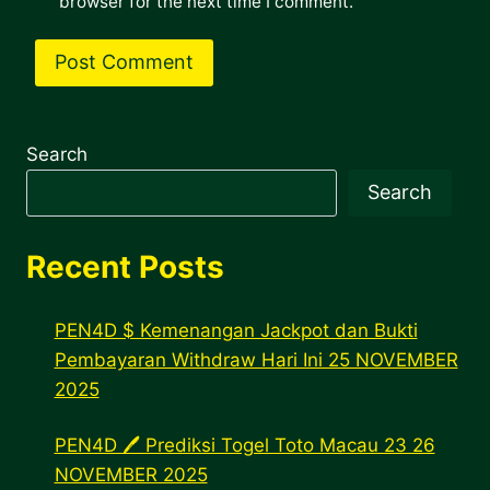
browser for the next time I comment.
Search
Search
Recent Posts
PEN4D $ Kemenangan Jackpot dan Bukti
Pembayaran Withdraw Hari Ini 25 NOVEMBER
2025
PEN4D 🖊 Prediksi Togel Toto Macau 23 26
NOVEMBER 2025