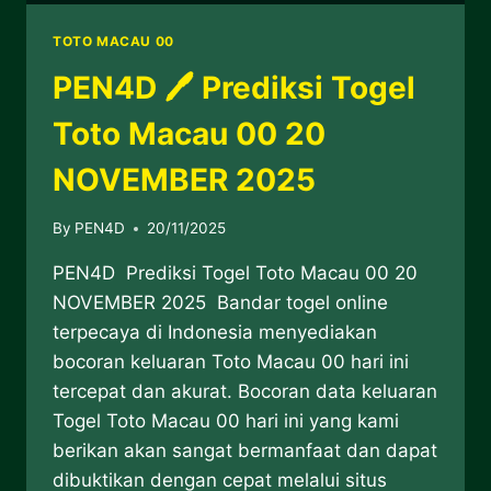
TOTO MACAU 00
PEN4D 🖊 Prediksi Togel
Toto Macau 00 20
NOVEMBER 2025
By
PEN4D
20/11/2025
PEN4D Prediksi Togel Toto Macau 00 20
NOVEMBER 2025 Bandar togel online
terpecaya di Indonesia menyediakan
bocoran keluaran Toto Macau 00 hari ini
tercepat dan akurat. Bocoran data keluaran
Togel Toto Macau 00 hari ini yang kami
berikan akan sangat bermanfaat dan dapat
dibuktikan dengan cepat melalui situs