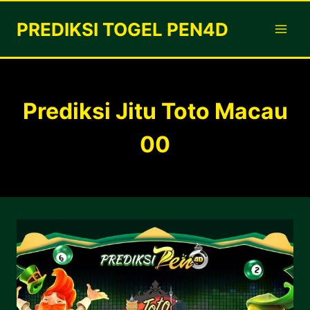
Skip
PREDIKSI TOGEL PEN4D
to
content
Prediksi Jitu Toto Macau
00