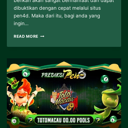
berikan akan sangat bermanfaat dan dapat
dibuktikan dengan cepat melalui situs
pen4d. Maka dari itu, bagi anda yang
ingin…
PEN4D
READ MORE
🖊
PREDIKSI
TOGEL
TOTO
MACAU
00
23
NOVEMBER
2025