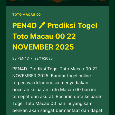
TOTO MACAU 00
PEN4D 🖊 Prediksi Togel
Toto Macau 00 22
NOVEMBER 2025
By
PEN4D
22/11/2025
PEN4D Prediksi Togel Toto Macau 00 22
NOVEMBER 2025 Bandar togel online
terpecaya di Indonesia menyediakan
bocoran keluaran Toto Macau 00 hari ini
tercepat dan akurat. Bocoran data keluaran
Togel Toto Macau 00 hari ini yang kami
berikan akan sangat bermanfaat dan dapat