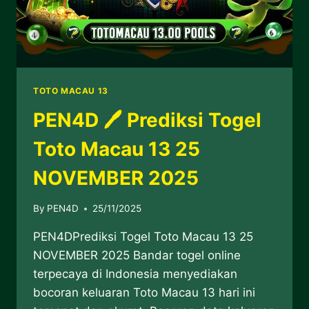
TOTO MACAU 13
PEN4D 🖊 Prediksi Togel
Toto Macau 13 25
NOVEMBER 2025
By
PEN4D
25/11/2025
PEN4DPrediksi Togel Toto Macau 13 25
NOVEMBER 2025 Bandar togel online
terpecaya di Indonesia menyediakan
bocoran keluaran Toto Macau 13 hari ini