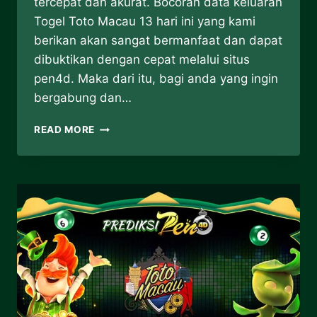
tercepat dan akurat. Bocoran data keluaran
Togel Toto Macau 13 hari ini yang kami
berikan akan sangat bermanfaat dan dapat
dibuktikan dengan cepat melalui situs
pen4d. Maka dari itu, bagi anda yang ingin
bergabung dan…
PEN4D
READ MORE
🖊
PREDIKSI
TOGEL
TOTO
MACAU
13
25
NOVEMBER
2025